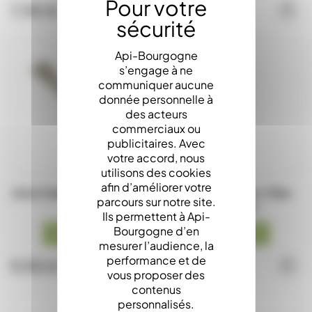
7,90 €
9,60 €
Api-Bourgogne
s’engage à ne
communiquer aucune
donnée personnelle à
des acteurs
commerciaux ou
publicitaires. Avec
votre accord, nous
utilisons des cookies
afin d’améliorer votre
Lève Cadre Jéro 250 Mm
Lève Cadre Lev-Max
parcours sur notre site.
480 Mm
Ils permettent à Api-
Bourgogne d’en
Disponible
Disponible
mesurer l’audience, la
performance et de
9,90 €
12,10 €
vous proposer des
contenus
personnalisés.