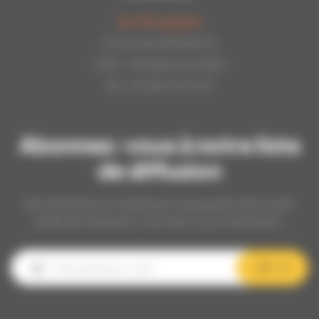
Api-Bourgogne
22 rue de la Petite Fin
21121 - Fontaine les Dijon
Tél : 03.80.31.25.27
Abonnez-vous à notre liste
de diffusion
Nos dernières et meilleures nouveautés dans votre
boîte de réception, inscrivez-vous maintenant.
OK