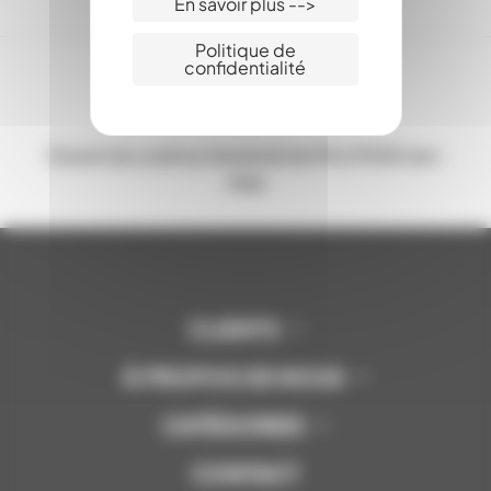
En savoir plus -->
Politique de
confidentialité
Ouvert du Lundi au Vendredi de 9h à 17h30 non-
stop
CLIENTS
À PROPOS DE NOUS
CATÉGORIES
CONTACT