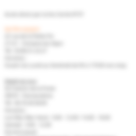
Accés direct par la lino Sortie N°37
Api-Bourgogne
22 rue de la Petite Fin
21121 - Fontaine les Dijon
Tél : 03.80.31.25.27
Horaires :
Ouvert du Lundi au Vendredi de 9h à 17h30 non-stop
Dépôt du Jura
50 Chemin de la Poste
39570 - Pannessières
Tél : 06.76.30.58.69
Horaires :
Lun-Mar-Mer-Vend - 9.00 - 12.00 / 14.00 - 18.00
Samedi - 9.00 - 12.00
Fermé le Jeudi