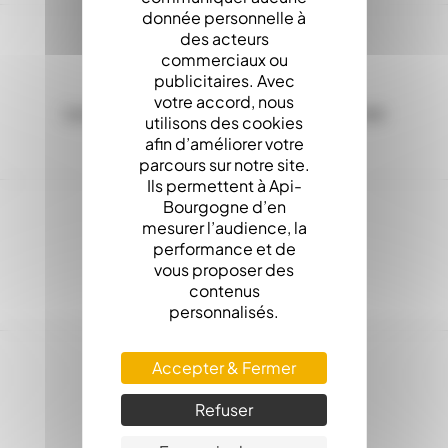
donnée personnelle à
des acteurs
commerciaux ou
publicitaires. Avec
votre accord, nous
Les Stocks en ligne, c'est la garantie d'une
utilisons des cookies
expédition sous 24h
afin d’améliorer votre
parcours sur notre site.
Ils permettent à Api-
Bourgogne d’en
mesurer l’audience, la
performance et de
vous proposer des
Service client : 03.80.31.25.27
contenus
personnalisés.
Accepter & Fermer
Refuser
Paiement 100% Sécurisé