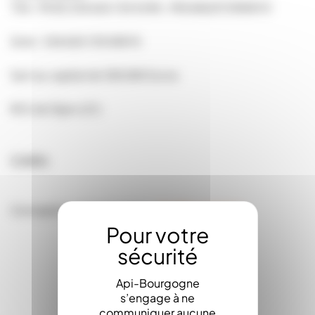
TVA : FR.82.534.620.729
EORI : FR53462072900010
Siret : 534.620.729.00010
Sarl au capital de 500.000 Euros
RCS de Dijon (21)
Crédits
Conception et production :
Api-Bourgogne
Api-Bourgogne
s’engage à ne
communiquer aucune