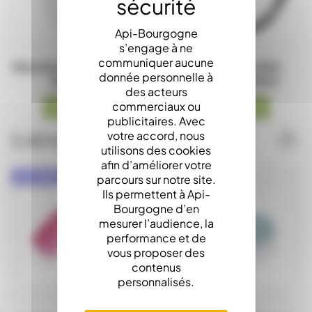
Api-Bourgogne
s’engage à ne
communiquer aucune
Bouchon Silicone Sortie
Joint Torique Noir
donnée personnelle à
Abreuvoir
Abreuvoir Galva
des acteurs
commerciaux ou
Disponible
Disponible
publicitaires. Avec
votre accord, nous
3,40 €
2,90 €
utilisons des cookies
afin d’améliorer votre
NOUVEAU
NOUVEAU
parcours sur notre site.
Ils permettent à Api-
Bourgogne d’en
mesurer l’audience, la
performance et de
vous proposer des
contenus
personnalisés.