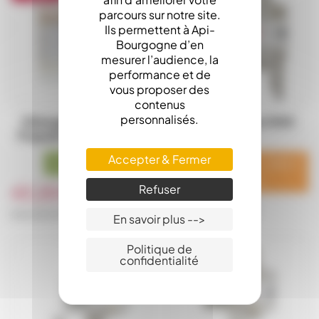
parcours sur notre site.
Ils permettent à Api-
Bourgogne d’en
mesurer l’audience, la
performance et de
vous proposer des
contenus
personnalisés.
Détergent Moussant
Doseuse Dana 1000
Propolis & Cire 5 Litres
Accepter & Fermer
Disponible
Sur commande, délai 1
semaine
Refuser
43,20 €
2 467,00 €
54,00 €
-20%
En savoir plus -->
Politique de
confidentialité