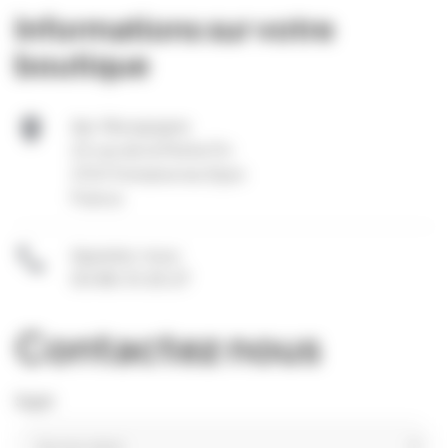
Informations sur votre
boutique

Api-Bourgogne
22 rue de la Petite Fin
21121 Fontaine les Dijon
France

Appelez-nous:
03.80.31.25.27
Contactez nous
Sujet