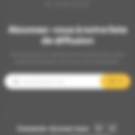
Tél : 03.80.31.25.27
Abonnez-vous à notre liste
de diffusion
Nos dernières et meilleures nouveautés dans votre
boîte de réception, inscrivez-vous maintenant.
OK
Connecte-toi avec nous