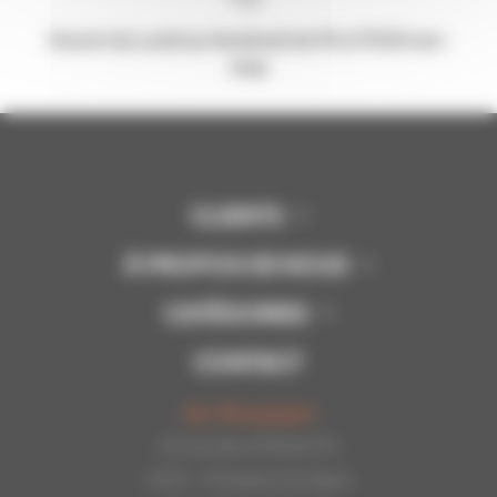
Ouvert du Lundi au Vendredi de 9h à 17h30 non-
stop
CLIENTS
À PROPOS DE NOUS
CATÉGORIES
CONTACT
Api-Bourgogne
22 rue de la Petite Fin
21121 - Fontaine les Dijon