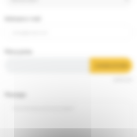
Adresse e-mail
Pièce jointe
CHOISIR LE FICHIER
optionnel
Message