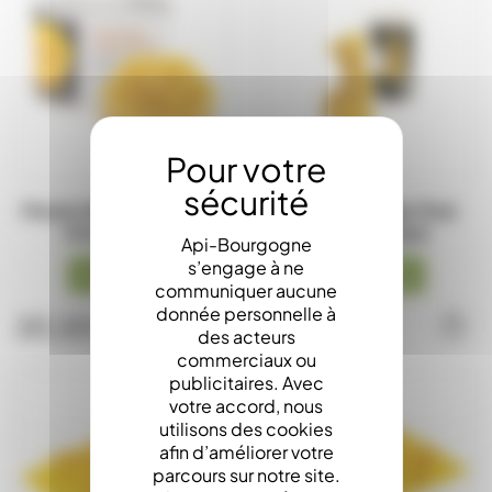
Moule à Bougie Cellules
Moule à Bougie Chat
Avec Abeilles
Avec Echarpe
Api-Bourgogne
s’engage à ne
Disponible
Disponible
communiquer aucune
donnée personnelle à
20,20 €
43,50 €
des acteurs
commerciaux ou
publicitaires. Avec
votre accord, nous
utilisons des cookies
afin d’améliorer votre
parcours sur notre site.