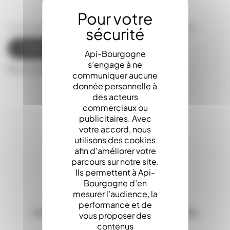
Catalogue Moules à Bougies, mèches à bougies
TÉLÉCHARGER LE CATALOGUE
Api-Bourgogne
s’engage à ne
Nous consulter
communiquer aucune
donnée personnelle à
des acteurs
commerciaux ou
publicitaires. Avec
votre accord, nous
utilisons des cookies
afin d’améliorer votre
parcours sur notre site.
Ils permettent à Api-
Bourgogne d’en
mesurer l’audience, la
performance et de
Les Stocks en ligne, c'est la garantie d'une
vous proposer des
expédition sous 24h
contenus