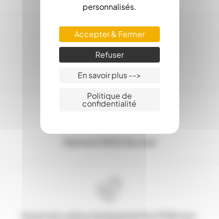
personnalisés.
Accepter & Fermer
Refuser
Service client : 03.80.31.25.27
En savoir plus -->
Politique de
confidentialité
Paiement 100% Sécurisé
Ouvert du Lundi au Vendredi de 9h à 17h30 non-