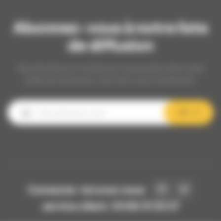
Abonnez-vous à notre liste
de diffusion
Nos dernières et meilleures nouveautés dans votre
boîte de réception, inscrivez-vous maintenant.
OK
Connecte-toi avec nous
service client: 03 80 31 25 27