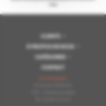
stop
CLIENTS
À PROPOS DE NOUS
CATÉGORIES
CONTACT
Api-Bourgogne
22 rue de la Petite Fin
21121 - Fontaine les Dijon
Tél : 03.80.31.25.27