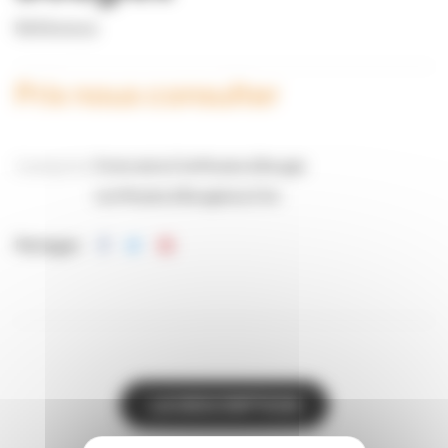
Référence
Prix nous consulter
Catégories:
Fonte de la Cire
Moules à Bougie
Les Moules à Bougies
La Cire
Partager
LA DESCRIPTION