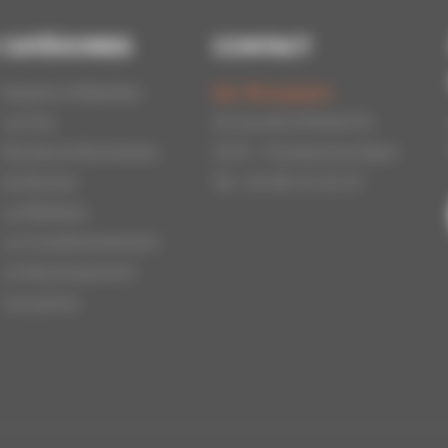
CATÉGORIES
CONTACT
Essaims d'Abeilles
Api-Bourgogne
La Cire
22 rue de la Petite Fin
Ruches et Ruchettes
21121 - Fontaine les Dijon
Au Rucher
Tél : 03.80.31.25.27
La Miellerie
Le Conditionnement
Le Nourrissement
Les packs