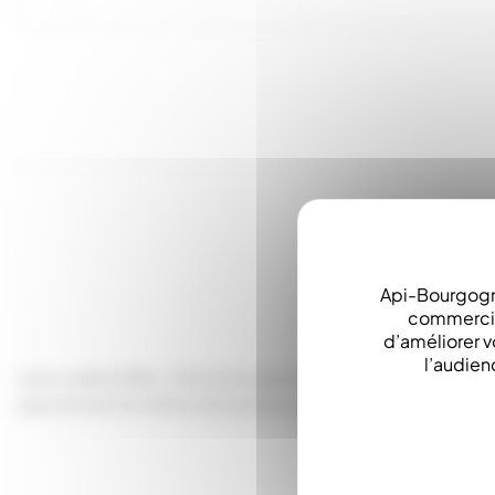
Api-Bourgogn
commerciau
d’améliorer v
l’audien
Lève cadre A Bec, Sa forme particulière a été étudiée pour
exactement la même dimension que la distance entre les