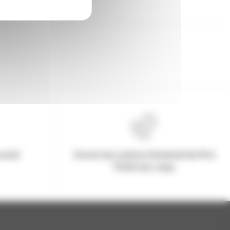
urisé
Ouvert du Lundi au Vendredi de 9h à
17h30 non-stop