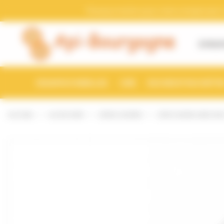
Bienvenue chez Api-Bourgogne Gestion du consentement
Pensez a mettre a jour votre compte avec vo
À PROP
ESSAIMS D'ABEILLES
CIRE
RUCHES ET RUCHETTE
ACCUEIL
AU RUCHER
LÈVES CADRES
LÈVE CADRE A BEC IN