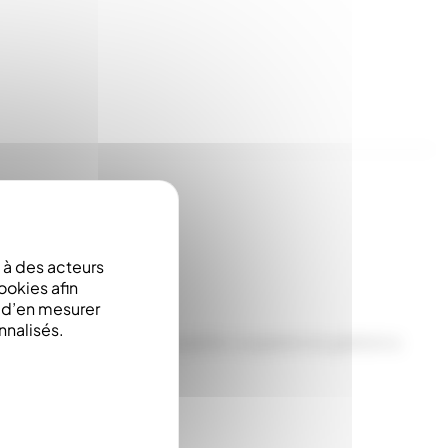
à des acteurs
ookies afin
e d’en mesurer
nnalisés.
aut, entre les cadres. La partie coupante du grattoir a