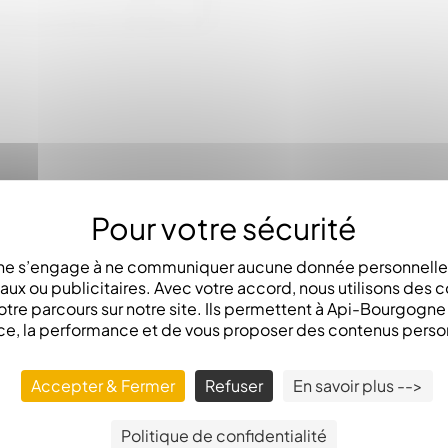
LA DESCRIPTION
e s’engage à ne communiquer aucune donnée personnelle 
x ou publicitaires. Avec votre accord, nous utilisons des c
otre parcours sur notre site. Ils permettent à Api-Bourgogn
ce, la performance et de vous proposer des contenus perso
 enlever les ponts de cire que les abeilles construisent en h
 cadres, 21Cm.
Accepter & Fermer
Refuser
En savoir plus -->
Politique de confidentialité