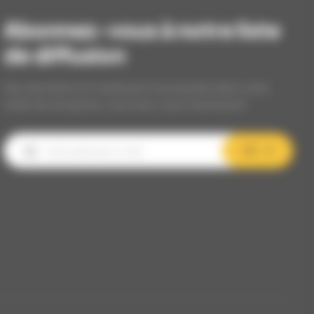
Abonnez-vous à notre liste
de diffusion
Nos dernières et meilleures nouveautés dans votre
boîte de réception, inscrivez-vous maintenant.
OK