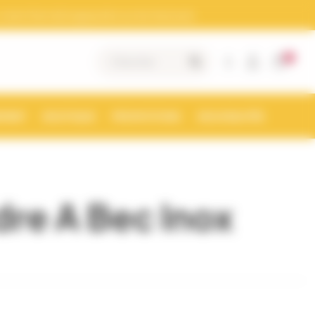
otre Siret doit apparaitre sur les factures)
0
|
MENT
BOUTIQUE
PROMOTIONS
NOUVEAUTÉS
re A Bec Inox