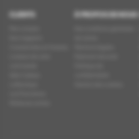
CLIENTS
À PROPOS DE NOUS
Mon compte
Nos conditions générales
Nos magasins
de ventes
Coordonnées et Horaires
Mentions légales
Livraison de votre
Paiement sécurisé
commande
Politique de
Idée Cadeau
confidentialité
La Boutique
Gestion des cookies
Les Promotions
Meilleures ventes