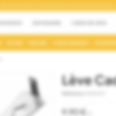
tre numéro Siret et numéro de TVA pour la facturation électronique. (v
OS DE NOUS
NOS MAGASINS
CONTACTEZ-NOUS
S
RUCHER
MIELLERIE
CONDITIONNEMENT
NOURRISSE
OX
Lève Cad
Référence
LEVE0001
9,90 €
TTC