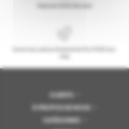
Paiement 100% Sécurisé
Ouvert du Lundi au Vendredi de 9h à 17h30 non-
stop
CLIENTS
À PROPOS DE NOUS
CATÉGORIES