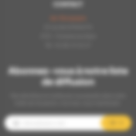
CONTACT
Api-Bourgogne
22 rue de la Petite Fin
21121 - Fontaine les Dijon
Tél : 03.80.31.25.27
Abonnez-vous à notre liste
de diffusion
Nos dernières et meilleures nouveautés dans votre
boîte de réception, inscrivez-vous maintenant.
OK