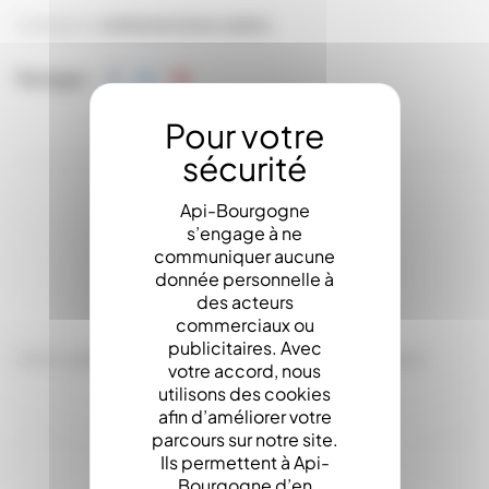
Catégories:
Au Rucher
Lèves cadres
Partager
Api-Bourgogne
s’engage à ne
LA DESCRIPTION
communiquer aucune
donnée personnelle à
des acteurs
commerciaux ou
publicitaires. Avec
Lève cadre en acier forgé 28 cm. Double embout
votre accord, nous
utilisons des cookies
afin d’améliorer votre
parcours sur notre site.
Ils permettent à Api-
Bourgogne d’en