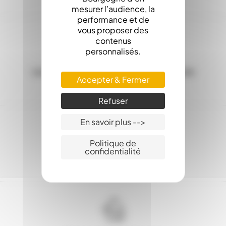
mesurer l’audience, la
performance et de
vous proposer des
contenus
personnalisés.
Les Stocks en ligne, c'est la garantie d'une
Accepter & Fermer
expédition sous 24h
Refuser
En savoir plus -->
Politique de
confidentialité
Service client : 03.80.31.25.27