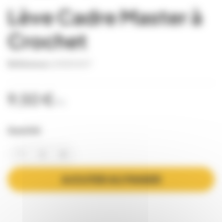
Lève Cadre Master à
Crochet
Référence
LEVE0007
9,50 €
TTC
Quantité
AJOUTER AU PANIER