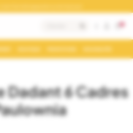
otre Siret doit apparaitre sur les factures)
0
|
MENT
BOUTIQUE
PROMOTIONS
NOUVEAUTÉS
e Dadant 6 Cadres
Paulownia