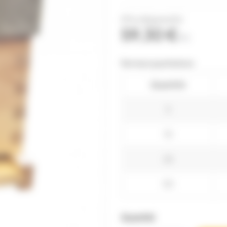
(Prix dégressifs)
59,30 €
TTC
Remises quantitatives
Quantité
5
10
25
50
Quantité