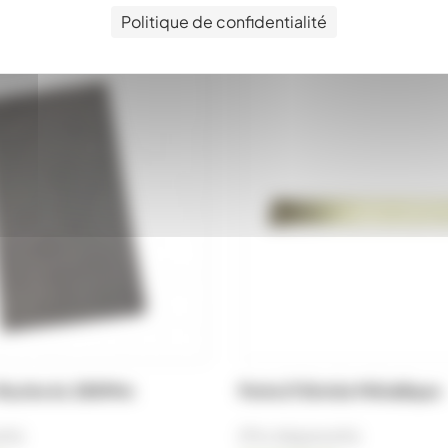
Politique de confidentialité
i-Ruche 6c 280Mm
Porte D'Entrée Métallique
ifs)
(Prix dégressifs)