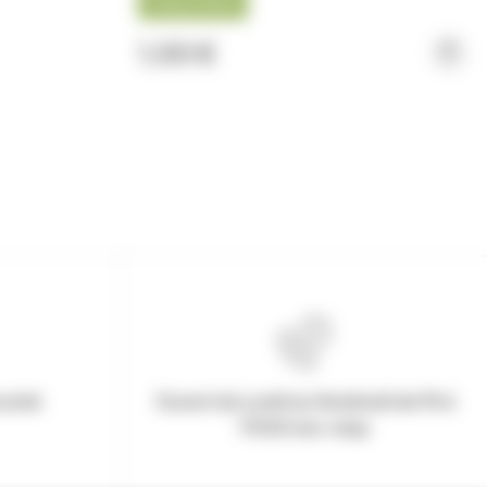
Disponible
1,00 €
urisé
Ouvert du Lundi au Vendredi de 9h à
17h30 non-stop