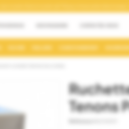
tre numéro Siret et numéro de TVA pour la facturation électronique. (v
OS DE NOUS
NOS MAGASINS
CONTACTEZ-NOUS
S
RUCHER
MIELLERIE
CONDITIONNEMENT
NOURRISSE
DANT 6 CADRES TENONS PAULOWNIA
Ruchett
Tenons 
Référence
RUCH0011