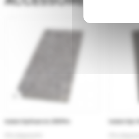
Isolant Apifoam 6c 280Mm
Isolant Ap
(Prix dégressifs)
(Prix dégress