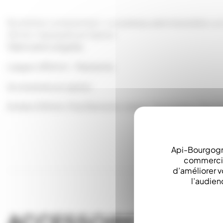
Ruchettes comprennent : • un plateau aéré réversible • un
25 mm. Haussette en Option
Fabrication soignée.
Largeur 280mm - Paulownia
Accessoires en option
Entrée 230mm, Fixe Elements, Isolant, Nourrisseur, Top Cla
Api-Bourgogn
commerciau
d’améliorer v
l’audien
ACCESSOIRES