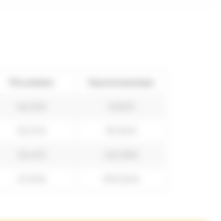
Prix unitaire
Vous économisez
56,34 €
14,83 €
53,37 €
59,30 €
50,41 €
222,38 €
47,44 €
593,00 €