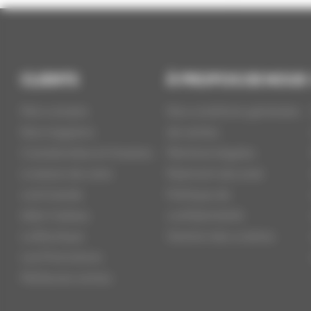
CLIENTS
À PROPOS DE NOUS
Mon compte
Nos conditions générales
Nos magasins
de ventes
Coordonnées et Horaires
Mentions légales
Livraison de votre
Paiement sécurisé
commande
Politique de
Idée Cadeau
confidentialité
La Boutique
Gestion des cookies
Les Promotions
Meilleures ventes