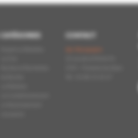
CATÉGORIES
CONTACT
Essaims d'Abeilles
Api-Bourgogne
La Cire
22 rue de la Petite Fin
Ruches et Ruchettes
21121 - Fontaine les Dijon
Au Rucher
Tél : 03.80.31.25.27
La Miellerie
Le Conditionnement
Le Nourrissement
Les packs