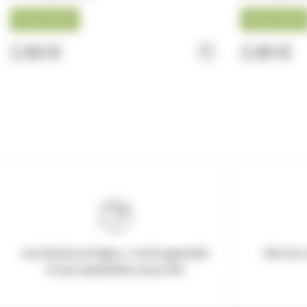
Disponible
Disponible
2,80 €
2,80 €
Les Stocks en ligne, c'est la garantie
Service 
d'une expédition sous 24h