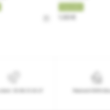
Disponible
1,50 €
client : 03.80.31.25.27
Paiement 100% Séc