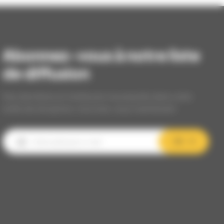
Abonnez-vous à notre liste
de diffusion
Nos dernières et meilleures nouveautés dans votre
boîte de réception, inscrivez-vous maintenant.
OK