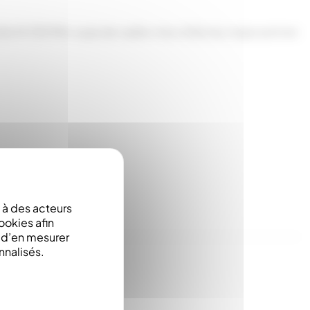
tôle Ht 105 Mm • pas de cadre • les côtés du corps sont en
à des acteurs
ookies afin
e d’en mesurer
nnalisés.