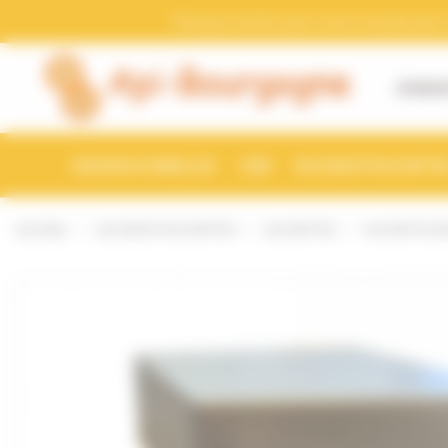
Bienvenue chez Api-Bourgogne Gestion du consentement
Pensez a mettre a jour votre compte avec vo
À PROP
ESSAIMS D'ABEILLES
CIRE
RUCHES ET RUCHETTE
ACCUEIL
RUCHES ET RUCHETTES
RUCHETTES
RUCHETTE DA