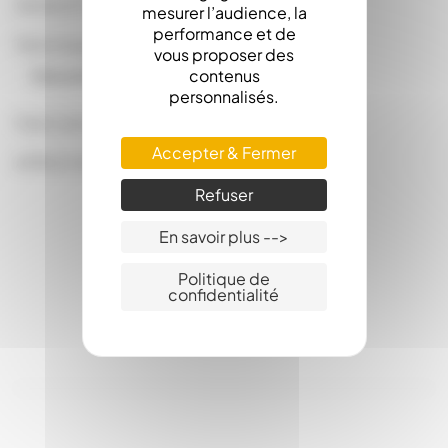
Vendu à l'unité.
mesurer l’audience, la
performance et de
Télécharger la documentation :
vous proposer des
contenus
Documentation Api-Ruche
personnalisés.
Fabrication Française.
Accepter & Fermer
APIRUCHE
Refuser
En savoir plus -->
Politique de
confidentialité