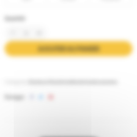
Quantité
AJOUTER AU PANIER
Catégories:
Ruches et Ruchettes
Ruchettes
Accessoires
Partager