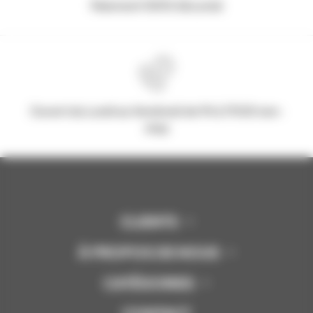
Paiement 100% Sécurisé
Ouvert du Lundi au Vendredi de 9h à 17h30 non-
stop
CLIENTS
À PROPOS DE NOUS
CATÉGORIES