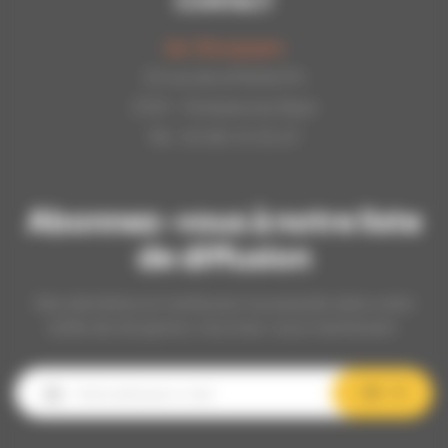
CONTACT
Api-Bourgogne
22 rue de la Petite Fin
21121 - Fontaine les Dijon
Tél : 03.80.31.25.27
Abonnez-vous à notre liste
de diffusion
Nos dernières et meilleures nouveautés dans votre
boîte de réception, inscrivez-vous maintenant.
OK