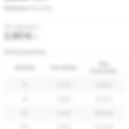
Référence
ISOL0006
(Prix dégressifs)
2,80 €
TTC
Remises quantitatives
Vous
Quantité
Prix unitaire
économisez
10
2,52 €
2,80 €
25
2,38 €
10,50 €
50
2,24 €
28,00 €
100
2,10 €
70,00 €