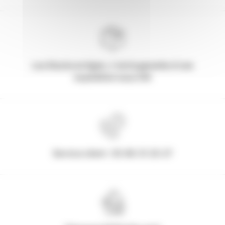
Les Stocks en ligne, c'est la garantie d'une
expédition sous 24h
Service client : 03.80.31.25.27