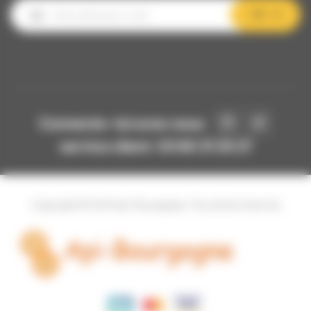
OK
Connecte-toi avec nous
service client: 03 80 31 25 27
Copyright © 2024 Api-Bourgogne. Tous droits réservés