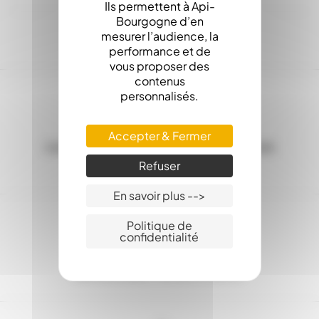
Ils permettent à Api-
Bourgogne d’en
mesurer l’audience, la
performance et de
vous proposer des
contenus
personnalisés.
Accepter & Fermer
Les Stocks en ligne, c'est la garantie d'une
expédition sous 24h
Refuser
En savoir plus -->
Politique de
confidentialité
Service client : 03.80.31.25.27