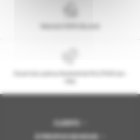
Paiement 100% Sécurisé
Ouvert du Lundi au Vendredi de 9h à 17h30 non-
stop
CLIENTS
À PROPOS DE NOUS