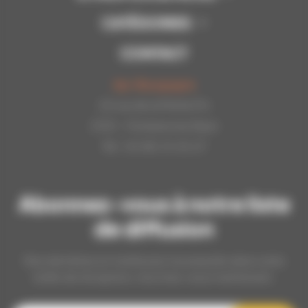
CATÉGORIES
CONTACT
Api-Bourgogne
22 rue de la Petite Fin
21121 - Fontaine les Dijon
Tél : 03.80.31.25.27
Abonnez-vous à notre liste
de diffusion
Nos dernières et meilleures nouveautés dans votre
boîte de réception, inscrivez-vous maintenant.