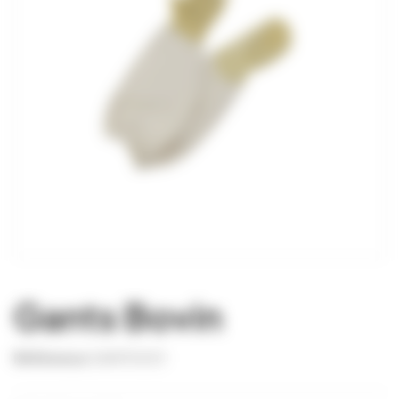
Gants Bovin
Référence
GANT0001