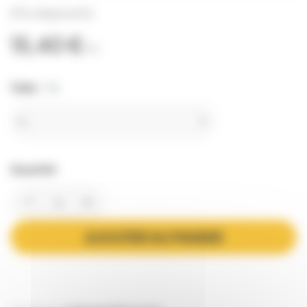
(Prix dégressifs)
15,40 €
TTC
Taille :
T 6
Quantité
AJOUTER AU PANIER