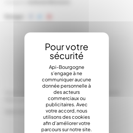
Catégories:
Au Rucher
Vêtements
Partager
LA DESCRIPTION
Api-Bourgogne
s’engage à ne
communiquer aucune
donnée personnelle à
des acteurs
Gants Confort bovin : Excellent rapport qualité/prix.
commerciaux ou
Fabrication très soignée.
publicitaires. Avec
votre accord, nous
Taille 4 à 13
utilisons des cookies
afin d’améliorer votre
parcours sur notre site.