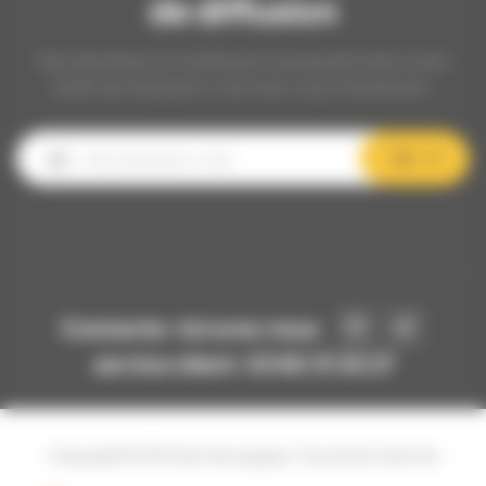
de diffusion
Nos dernières et meilleures nouveautés dans votre
boîte de réception, inscrivez-vous maintenant.
OK
Connecte-toi avec nous
service client: 03 80 31 25 27
Copyright © 2024 Api-Bourgogne. Tous droits réservés