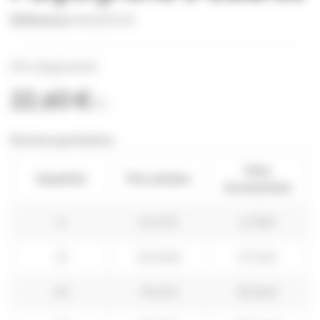
Référence
HAUS0045
(Prix dégressifs)
22,60 €
TTC
Remises quantitatives
Vous
Quantité
Prix unitaire
économisez
6
21,47 €
6,78 €
12
20,34 €
27,12 €
24
19,21 €
81,36 €