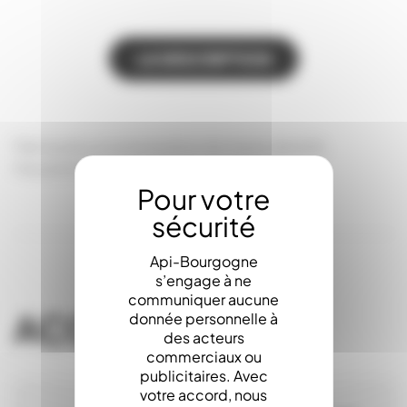
LA DESCRIPTION
Fabriquées en polystyrène très haute densité,
Haussette 5c
Api-Bourgogne
s’engage à ne
communiquer aucune
ACCESSOIRES
donnée personnelle à
des acteurs
commerciaux ou
publicitaires. Avec
votre accord, nous