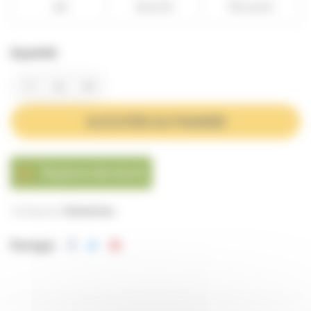
48
18,53 €
195,26 €
Quantité
AJOUTER AU PANIER
Rupture de stock

Catégories:
Ruchettes
Partager