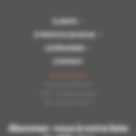
CLIENTS
À PROPOS DE NOUS
CATÉGORIES
CONTACT
Api-Bourgogne
22 rue de la Petite Fin
21121 - Fontaine les Dijon
Tél : 03.80.31.25.27
Abonnez-vous à notre liste