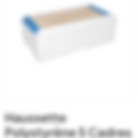
Haussette
Polystyrène 5 Cadres