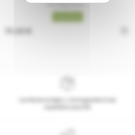
(Prix dégressifs)...
Disponible
70,50 €
Les Stocks en ligne, c'est la garantie d'une
expédition sous 24h