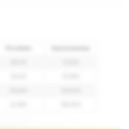
Prix unitaire
Vous économisez
28,17 €
31,30 €
26,61 €
117,38 €
25,04 €
313,00 €
23,48 €
782,50 €