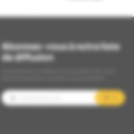
Abonnez-vous à notre liste
de diffusion
Nos dernières et meilleures nouveautés dans votre
boîte de réception, inscrivez-vous maintenant.
OK