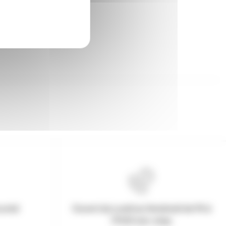
urisé
Ouvert du Lundi au Vendredi de 9h à
17h30 non-stop