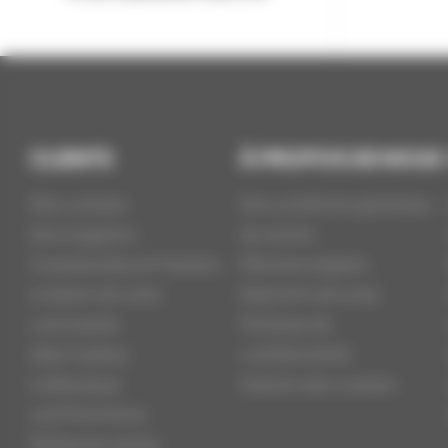
CLIENTS
À PROPOS DE NOUS
Mon compte
Nos conditions générales
Nos magasins
de ventes
Coordonnées et Horaires
Mentions légales
Livraison de votre
Paiement sécurisé
commande
Politique de
Idée Cadeau
confidentialité
La Boutique
Gestion des cookies
Les Promotions
Meilleures ventes