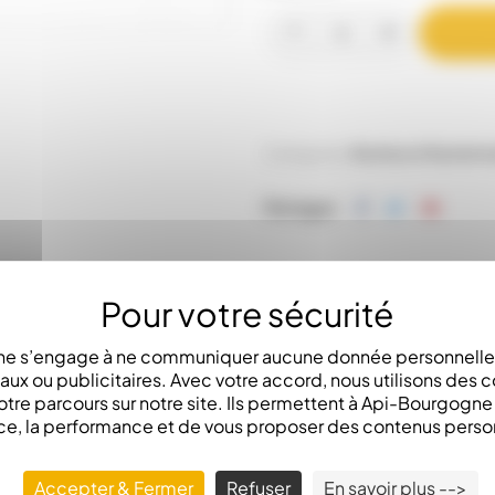
Catégories:
Ruches et Ruchett
Partager
e s’engage à ne communiquer aucune donnée personnelle 
x ou publicitaires. Avec votre accord, nous utilisons des c
otre parcours sur notre site. Ils permettent à Api-Bourgogn
ce, la performance et de vous proposer des contenus perso
LA DESCRIPTION
Accepter & Fermer
Refuser
En savoir plus -->