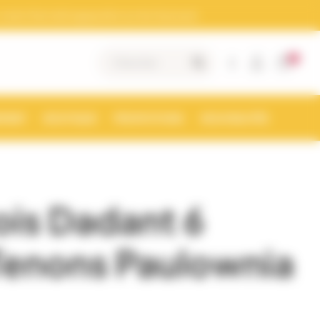
otre Siret doit apparaitre sur les factures)
0
|
MENT
BOUTIQUE
PROMOTIONS
NOUVEAUTÉS
is Dadant 6
Tenons Paulownia