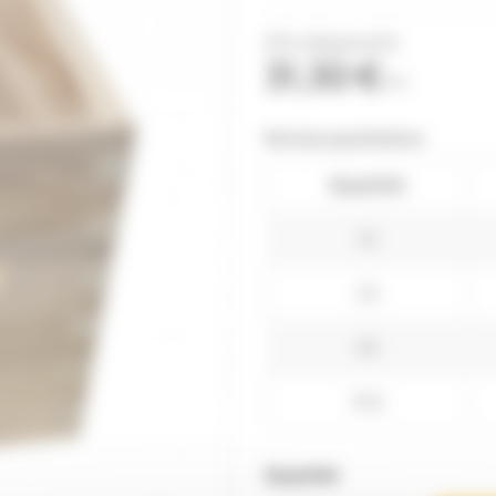
(Prix dégressifs)
31,30 €
TTC
Remises quantitatives
Quantité
10
25
50
100
Quantité