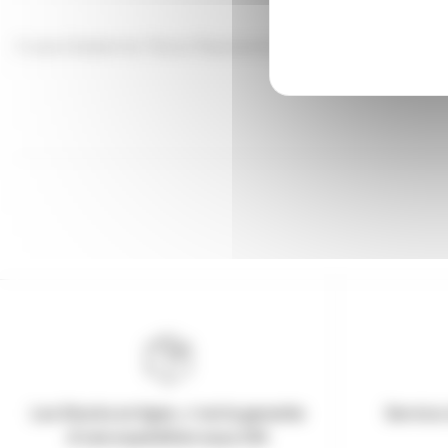
Corps Dadant 6c Tenon Paulownia largeur 280mm
Les Stocks en ligne, c'est la garantie
Service 
d'une expédition sous 24h