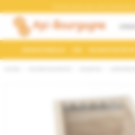
Bienvenue chez Api-Bourgogne Gestion du consentement
Pensez a mettre a jour votre compte avec vo
À PROP
ESSAIMS D'ABEILLES
CIRE
RUCHES ET RUCHETTE
ACCUEIL
RUCHES ET RUCHETTES
RUCHETTES
CORPS BOIS 