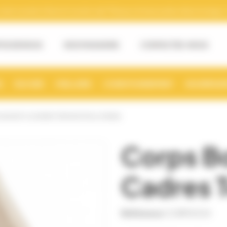
tre numéro Siret et numéro de TVA pour la facturation électronique. (v
OS DE NOUS
NOS MAGASINS
CONTACTEZ-NOUS
S
RUCHER
MIELLERIE
CONDITIONNEMENT
NOURRISSE
DADANT 6 CADRES TENONS PAULOWNIA
Corps Bo
Cadres 
Référence
CORP0034