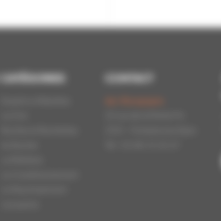
CATÉGORIES
CONTACT
Essaims d'Abeilles
Api-Bourgogne
La Cire
22 rue de la Petite Fin
Ruches et Ruchettes
21121 - Fontaine les Dijon
Au Rucher
Tél : 03.80.31.25.27
La Miellerie
Le Conditionnement
Le Nourrissement
Les packs