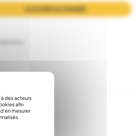
AJOUTER AU PANIER
es
Ruchettes
à des acteurs
ookies afin
e d’en mesurer
nnalisés.