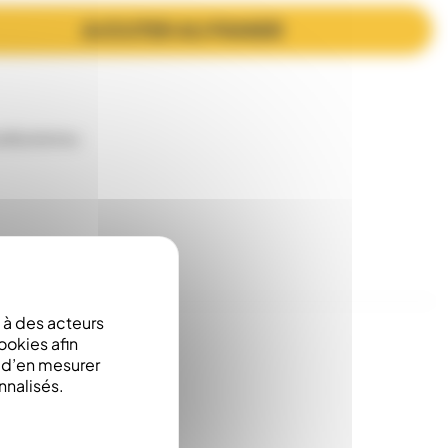
AJOUTER AU PANIER
es
Ruchettes
à des acteurs
ookies afin
e d’en mesurer
nnalisés.