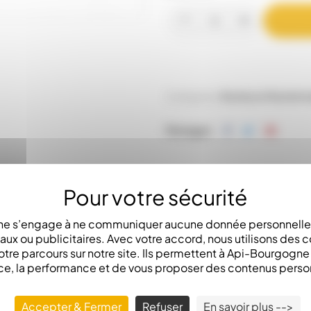
Catégories:
Ruches et Ruchett
Partager
e s’engage à ne communiquer aucune donnée personnelle 
x ou publicitaires. Avec votre accord, nous utilisons des c
otre parcours sur notre site. Ils permettent à Api-Bourgogn
ce, la performance et de vous proposer des contenus perso
LA DESCRIPTION
Accepter & Fermer
Refuser
En savoir plus -->