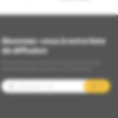
Abonnez-vous à notre liste
de diffusion
Nos dernières et meilleures nouveautés dans votre
boîte de réception, inscrivez-vous maintenant.
OK