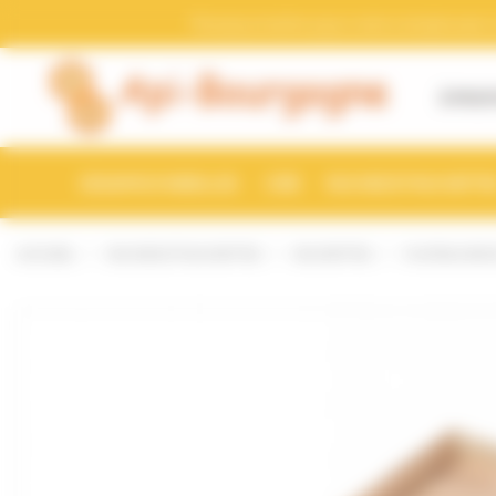
Bienvenue chez Api-Bourgogne Gestion du consentement
Pensez a mettre a jour votre compte avec vo
À PROP
ESSAIMS D'ABEILLES
CIRE
RUCHES ET RUCHETTE
ACCUEIL
RUCHES ET RUCHETTES
RUCHETTES
PLATEAU BOI