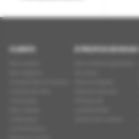
CLIENTS
À PROPOS DE NOUS
Mon compte
Nos conditions générales
Nos magasins
de ventes
Coordonnées et Horaires
Mentions légales
Livraison de votre
Paiement sécurisé
commande
Politique de
Idée Cadeau
confidentialité
La Boutique
Gestion des cookies
Les Promotions
Meilleures ventes