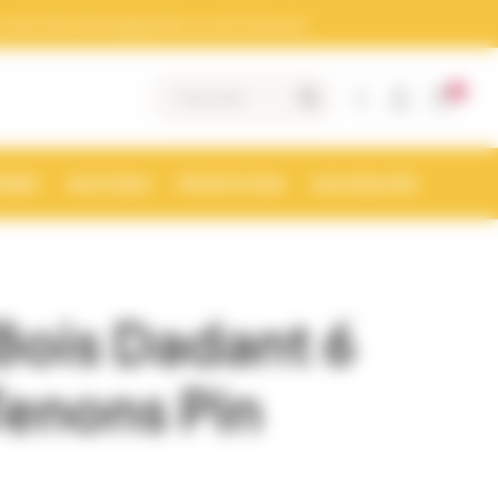
otre Siret doit apparaitre sur les factures)
0
|
MENT
BOUTIQUE
PROMOTIONS
NOUVEAUTÉS
Bois Dadant 6
Tenons Pin