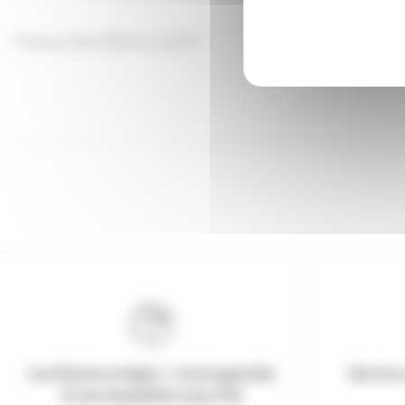
Plateau Aéré 280mm en Pin
Les Stocks en ligne, c'est la garantie
Service 
d'une expédition sous 24h