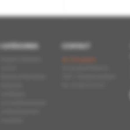
CATÉGORIES
CONTACT
Essaims d'Abeilles
Api-Bourgogne
La Cire
22 rue de la Petite Fin
Ruches et Ruchettes
21121 - Fontaine les Dijon
Au Rucher
Tél : 03.80.31.25.27
La Miellerie
Le Conditionnement
Le Nourrissement
Les packs