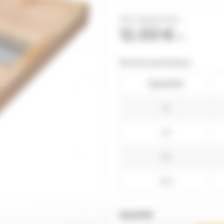
(Prix dégressifs)
12,00 €
TTC
Remises quantitatives
Quantité
10
25
50
100
Quantité