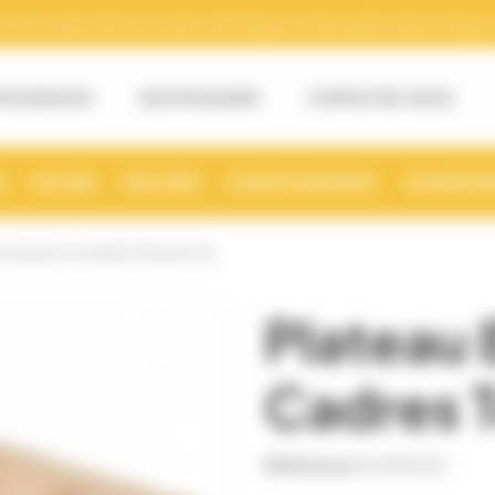
tre numéro Siret et numéro de TVA pour la facturation électronique. (v
OS DE NOUS
NOS MAGASINS
CONTACTEZ-NOUS
S
RUCHER
MIELLERIE
CONDITIONNEMENT
NOURRISSE
S DADANT 6 CADRES TENONS PIN
Plateau 
Cadres 
Référence
PLAT0025