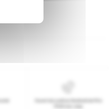
urisé
Ouvert du Lundi au Vendredi de 9h à
17h30 non-stop