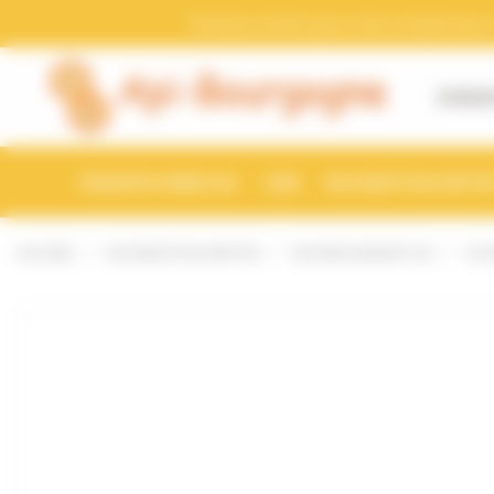
Bienvenue chez Api-Bourgogne Gestion du consentement
Pensez a mettre a jour votre compte avec vo
À PROP
ESSAIMS D'ABEILLES
CIRE
RUCHES ET RUCHETTE
ACCUEIL
RUCHES ET RUCHETTES
RUCHES DADANT 10C
PLA