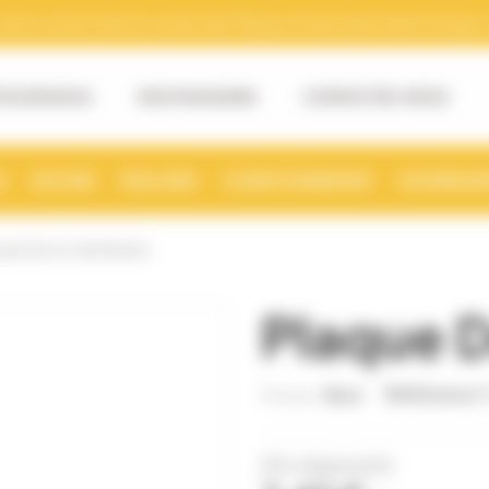
tre numéro Siret et numéro de TVA pour la facturation électronique. (v
OS DE NOUS
NOS MAGASINS
CONTACTEZ-NOUS
S
RUCHER
MIELLERIE
CONDITIONNEMENT
NOURRISSE
QUE DE 40 CENTREURS
Plaque 
Référence
Marque:
Nicot
(Prix dégressifs)