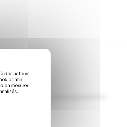
à des acteurs
ookies afin
e d’en mesurer
nnalisés.
rrisseurs Nicotplast pour éviter le glissement des