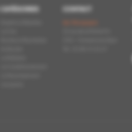
CATÉGORIES
CONTACT
Essaims d'Abeilles
Api-Bourgogne
La Cire
22 rue de la Petite Fin
Ruches et Ruchettes
21121 - Fontaine les Dijon
Au Rucher
Tél : 03.80.31.25.27
La Miellerie
Le Conditionnement
Le Nourrissement
Les packs