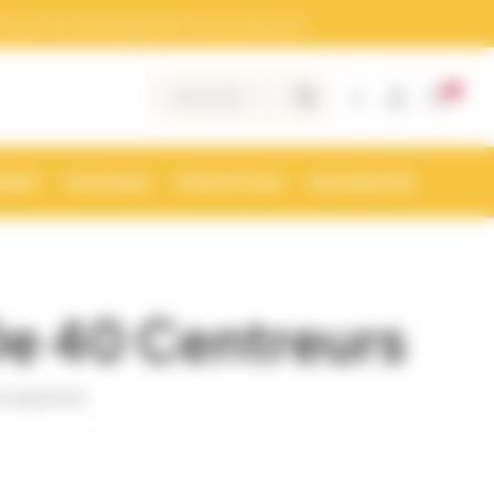
otre Siret doit apparaitre sur les factures)
0
|
MENT
BOUTIQUE
PROMOTIONS
NOUVEAUTÉS
De 40 Centreurs
PLAQ0002