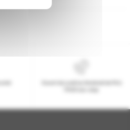
urisé
Ouvert du Lundi au Vendredi de 9h à
17h30 non-stop