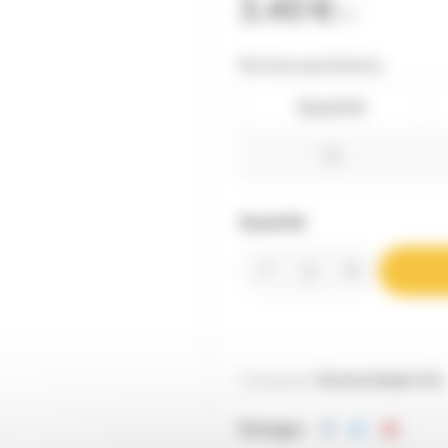
3,40 €
TTC
Remises quantitatives
Quantité
10
Quantité
Catégories:
Ruches Dadant 10c
Partager