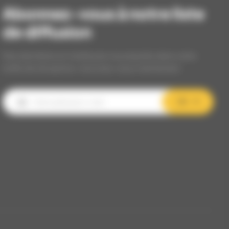
Abonnez-vous à notre liste
de diffusion
Nos dernières et meilleures nouveautés dans votre
boîte de réception, inscrivez-vous maintenant.
OK