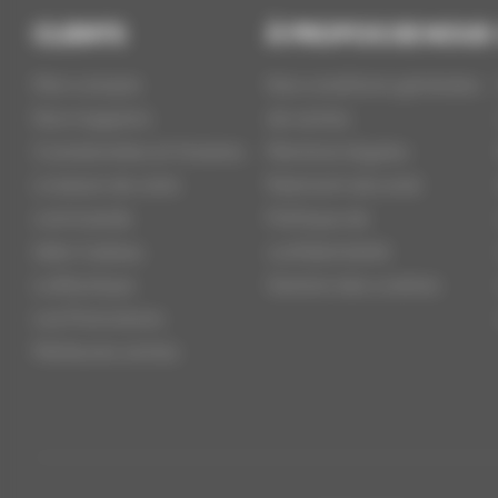
CLIENTS
À PROPOS DE NOUS
Mon compte
Nos conditions générales
Nos magasins
de ventes
Coordonnées et Horaires
Mentions légales
Livraison de votre
Paiement sécurisé
commande
Politique de
Idée Cadeau
confidentialité
La Boutique
Gestion des cookies
Les Promotions
Meilleures ventes