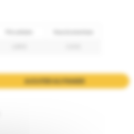
Prix unitaire
Vous économisez
2,89 €
5,10 €
AJOUTER AU PANIER