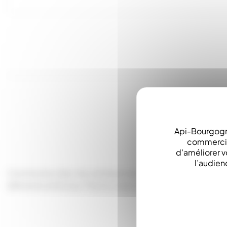
Api-Bourgogn
commerciau
d’améliorer v
l’audien
Comme les clips, les centreurs se logent dans les fentes 
éléments entre eux. Fixe le corps à la hausse