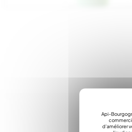
Api-Bourgogn
commerciau
d’améliorer v