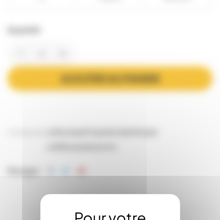
Quantité
AJOUTER AU PANIER
Catégories:
La Boutique
Propolis & Apithérapie
cat88 propolis promo
Partager