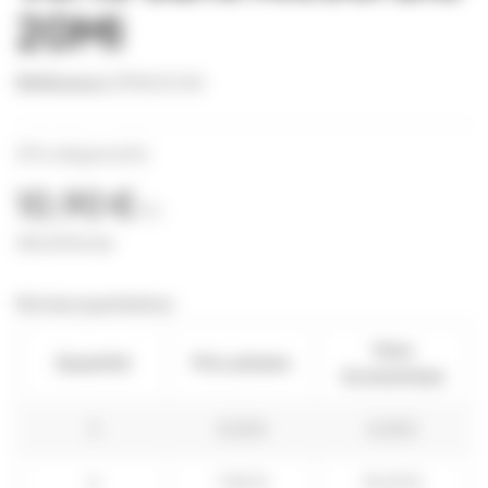
20Ml
Référence
SPRA0008
(Prix dégressifs)
10,90 €
TTC
545,00 € Litre
Remises quantitatives
Vous
Quantité
Prix unitaire
économisez
3
8,18 €
8,18 €
6
7,82 €
18,49 €