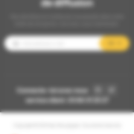
de diffusion
Nos dernières et meilleures nouveautés dans votre
boîte de réception, inscrivez-vous maintenant.
OK
Connecte-toi avec nous
service client: 03 80 31 25 27
Copyright © 2024 Api-Bourgogne. Tous droits réservés