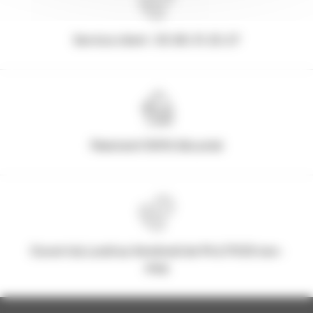
Service client : 03.80.31.25.27
Paiement 100% Sécurisé
Ouvert du Lundi au Vendredi de 9h à 17h30 non-
stop