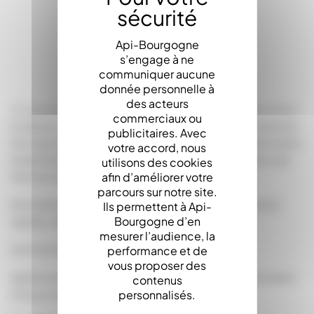
LA DESCRIPTION
Api-Bourgogne
s’engage à ne
communiquer aucune
donnée personnelle à
des acteurs
Un spray buccal BIO pratique et agréable au quotidien
commerciaux ou
Le spray buccal Propolis Verte BIO sans alcool associe
publicitaires. Avec
les ingrédients emblématiques de la ruche à des huiles
votre accord, nous
essentielles soigneusement sélectionnées, dans une
utilisons des cookies
formule douce et facile à utiliser au quotidien.
afin d’améliorer votre
parcours sur notre site.
Son format spray permet une application simple et
Ils permettent à Api-
Bourgogne d’en
rapide, idéale à tout moment de la journée.
mesurer l’audience, la
Une formule BIO d’origine naturelle
performance et de
vous proposer des
Agitez avant emploi et effectuez 3 pulvérisations dans
contenus
la bouche jusqu’à 5 fois par jour.
personnalisés.