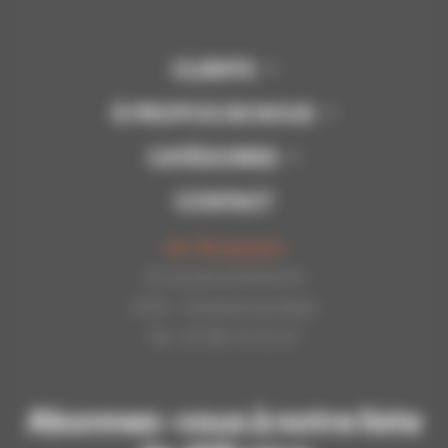
CLIENTS
À PROPOS DE NOUS
CATÉGORIES
CONTACT
Api-Bourgogne
22 rue de la Petite Fin
21121 - Fontaine les Dijon
Tél : 03.80.31.25.27
Abonnez-vous à notre liste