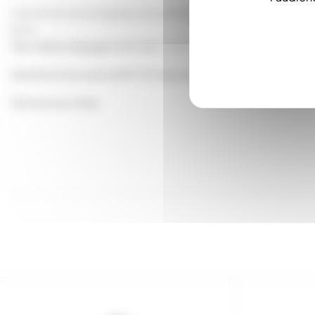
Lasure bois écologique, pour bois intérieurs et extérieurs
bois.
Très faible dégagement de C.O.V : 43g/L
Satisfont à la norme EN 71/3 sécurité des jouets.
Teinture au choix.