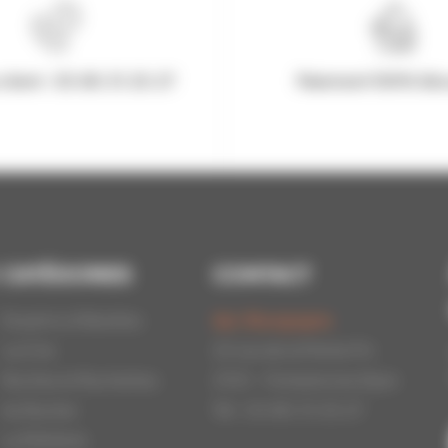
client : 03.80.31.25.27
Paiement 100% Séc
CATÉGORIES
CONTACT
Essaims d'Abeilles
Api-Bourgogne
La Cire
22 rue de la Petite Fin
Ruches et Ruchettes
21121 - Fontaine les Dijon
Au Rucher
Tél : 03.80.31.25.27
La Miellerie