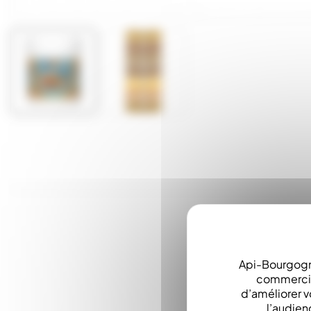
Api-Bourgogn
commerciau
d’améliorer v
l’audien