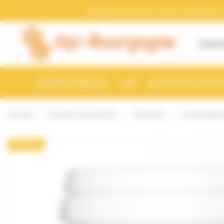
Bienvenue chez Api-Bourgogne Gestion du consentement
Pensez a mettre a jour votre compte avec vo
À PROP
ESSAIMS D'ABEILLES
CIRE
RUCHES ET RUCHETTE
ACCUEIL
RUCHES ET RUCHETTES
PEINTURES
LASURE VÉGÉT
PROMO !