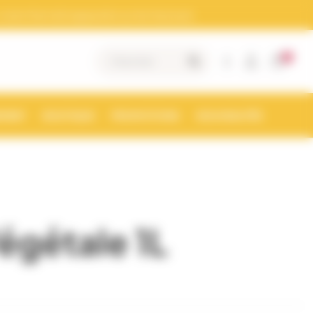
otre Siret doit apparaitre sur les factures)
0
|
MENT
BOUTIQUE
PROMOTIONS
NOUVEAUTÉS
égétale 1L