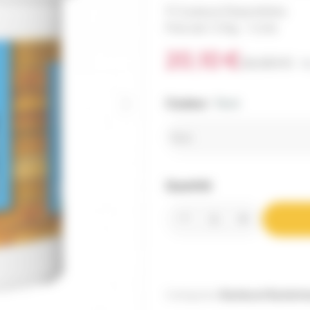
9 Couleurs Disponibles
Pots de 1,3 Kg - 1 Litre
20,10 €
26,80 €
T
Couleur :
Teck
Quantité
Catégories:
Ruches et Ruchett