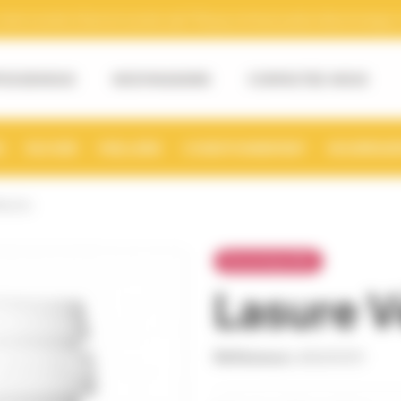
tre numéro Siret et numéro de TVA pour la facturation électronique. (v
OS DE NOUS
NOS MAGASINS
CONTACTEZ-NOUS
S
RUCHER
MIELLERIE
CONDITIONNEMENT
NOURRISSE
ALE 1L
Économisez 25%
Lasure V
Référence
LASU0001