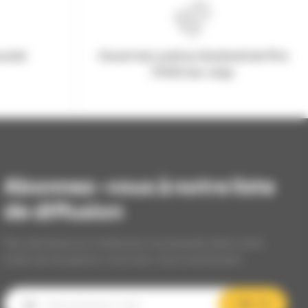
urisé
Ouvert du Lundi au Vendredi de 9h à
17h30 non-stop
Abonnez-vous à notre liste
de diffusion
Nos dernières et meilleures nouveautés dans votre
boîte de réception, inscrivez-vous maintenant.
OK