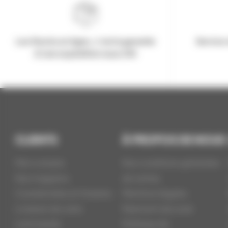
Les Stocks en ligne, c'est la garantie
Service 
d'une expédition sous 24h
CLIENTS
À PROPOS DE NOUS
Mon compte
Nos conditions générales
Nos magasins
de ventes
Coordonnées et Horaires
Mentions légales
Livraison de votre
Paiement sécurisé
commande
Politique de