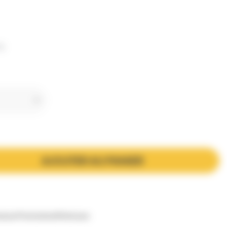
TC
AJOUTER AU PANIER
es
Les Promotions
Peintures