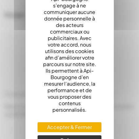
s’engage à ne
communiquer aucune
Partager
donnée personnelle à
des acteurs
commerciaux ou
publicitaires. Avec
votre accord, nous
utilisons des cookies
afin d’améliorer votre
LA DESCRIPTION
parcours sur notre site.
Ils permettent à Api-
Bourgogne d’en
mesurer l’audience, la
performance et de
Porte de rechange pour nourrisseur Nicotplast
vous proposer des
contenus
Réducteur d'entrée imperdable (maintenue en position
personnalisés.
ouvert/fermé)
Accepter & Fermer