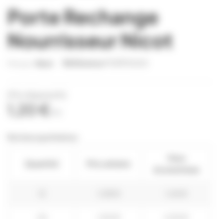
Porte Rechange
Nourrisseur Nicot
Référence
PORT0020
Marque:
Nicot
(Prix dégressifs)
1,20 €
TTC
Remises quantitatives
Vous
Quantité
Prix unitaire
économisez
12
1,08 €
1,44 €
24
1,02 €
4,32 €