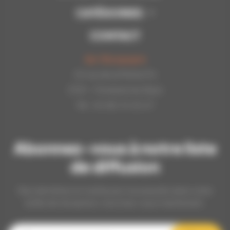
CATÉGORIES
CONTACT
Api-Bourgogne
22 rue de la Petite Fin
21121 - Fontaine les Dijon
Tél : 03.80.31.25.27
Abonnez-vous à notre liste
de diffusion
Nos dernières et meilleures nouveautés dans votre
boîte de réception, inscrivez-vous maintenant.