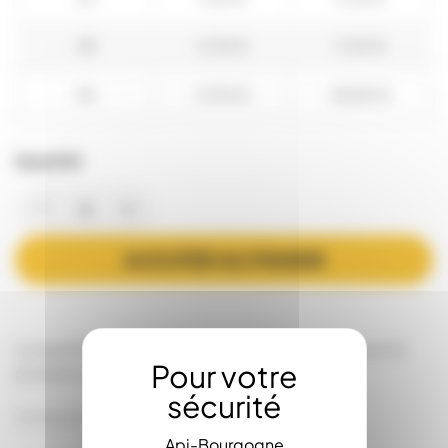
48
0,96 €
11,52 €
96
0,90 €
28,80 €
Quantité
AJOUTER AU PANIER
La quantité minimale de commande d'achat pour le
produit est 4.
Catégories:
Ruches et Ruchettes
Le Nourrissement
Api-Bourgogne
Ruches Dadant 10c
Nourrisseurs