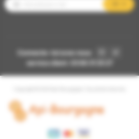
OK
Connecte-toi avec nous
service client: 03 80 31 25 27
Copyright © 2024 Api-Bourgogne. Tous droits réservés