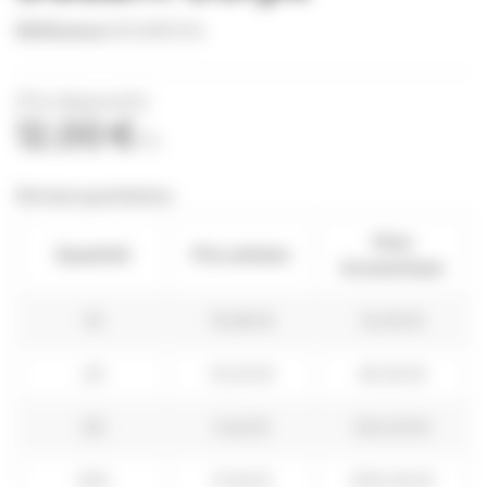
Référence
NOUR0016
(Prix dégressifs)
12,00 €
TTC
Remises quantitatives
Vous
Quantité
Prix unitaire
économisez
10
10,80 €
12,00 €
25
10,20 €
45,00 €
50
9,60 €
120,00 €
100
9,00 €
300,00 €