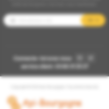
boîte de réception, inscrivez-vous maintenant.
OK
Connecte-toi avec nous
service client: 03 80 31 25 27
Copyright © 2024 Api-Bourgogne. Tous droits réservés