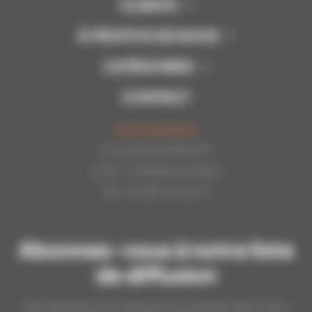
CLIENTS
À PROPOS DE NOUS
CATÉGORIES
CONTACT
Api-Bourgogne
22 rue de la Petite Fin
21121 - Fontaine les Dijon
Tél : 03.80.31.25.27
Abonnez-vous à notre liste
de diffusion
Nos dernières et meilleures nouveautés dans votre