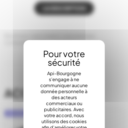
LA DESCRIPTION
Nourrisseur cadre Dadant corps plastique.
Contenance 3,4 Kg
Api-Bourgogne
s’engage à ne
communiquer aucune
ACCESSOIRES
donnée personnelle à
des acteurs
commerciaux ou
publicitaires. Avec
NOUVEAU
votre accord, nous
utilisons des cookies
afin d’améliorer votre