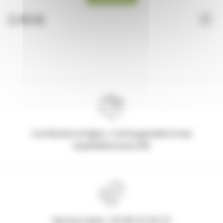
3,90 €
Les Stocks en ligne, c'est la garantie d'une
expédition sous 24h
Service client : 03.80.31.25.27