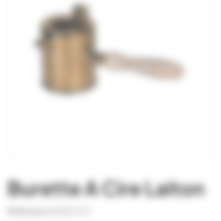
Burette A Cire Laiton
Référence
BURE0001