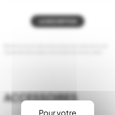
LA DESCRIPTION
Burette à cire en laiton permettant de verser de la cire
liquide afin de souder votre feuille de cire au cadre.
ACCESSOIRES