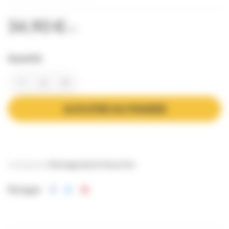
34,90 €
TTC
Quantité
AJOUTER AU PANIER
Catégories:
Montage de la Cire
La Cire
Partager