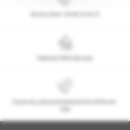
Service client : 03.80.31.25.27
Paiement 100% Sécurisé
Ouvert du Lundi au Vendredi de 9h à 17h30 non-
stop