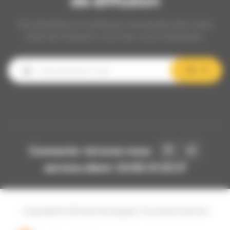
de diffusion
Nos dernières et meilleures nouveautés dans votre
boîte de réception, inscrivez-vous maintenant.
OK
Connecte-toi avec nous
service client: 03 80 31 25 27
Copyright © 2024 Api-Bourgogne. Tous droits réservés