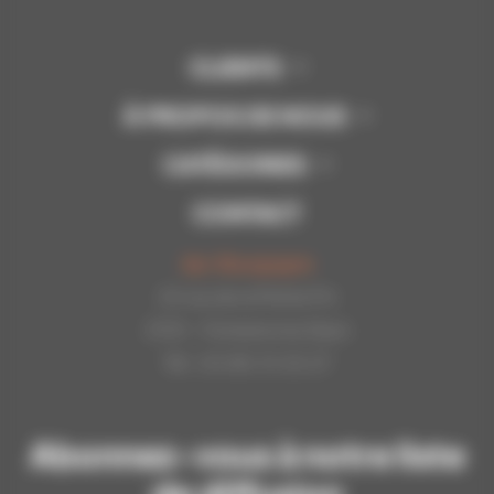
CLIENTS
À PROPOS DE NOUS
CATÉGORIES
CONTACT
Api-Bourgogne
22 rue de la Petite Fin
21121 - Fontaine les Dijon
Tél : 03.80.31.25.27
Abonnez-vous à notre liste