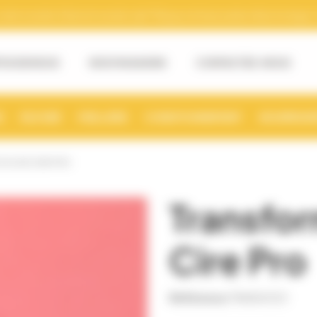
tre numéro Siret et numéro de TVA pour la facturation électronique. (v
OS DE NOUS
NOS MAGASINS
CONTACTEZ-NOUS
S
RUCHER
MIELLERIE
CONDITIONNEMENT
NOURRISSE
SOUDE CIRE PRO
Transfo
Cire Pro
Référence
TRAN0001