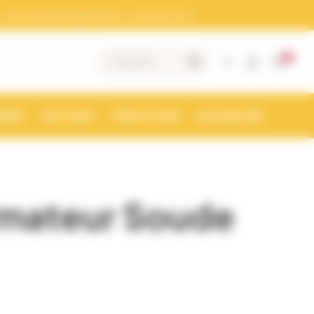
otre Siret doit apparaitre sur les factures)
0
|
MENT
BOUTIQUE
PROMOTIONS
NOUVEAUTÉS
rmateur Soude