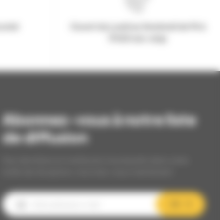
urisé
Ouvert du Lundi au Vendredi de 9h à
17h30 non-stop
Abonnez-vous à notre liste
de diffusion
Nos dernières et meilleures nouveautés dans votre
boîte de réception, inscrivez-vous maintenant.
OK