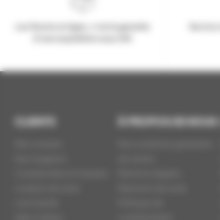
Les Stocks en ligne, c'est la garantie
Service 
d'une expédition sous 24h
CLIENTS
À PROPOS DE NOUS
Mon compte
Nos conditions générales
Nos magasins
de ventes
Coordonnées et Horaires
Mentions légales
Livraison de votre
Paiement sécurisé
commande
Politique de
Idée Cadeau
confidentialité