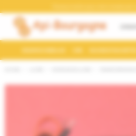
Bienvenue chez Api-Bourgogne Gestion du consentement
Pensez a mettre a jour votre compte avec vo
À PROP
ESSAIMS D'ABEILLES
CIRE
RUCHES ET RUCHETTE
ACCUEIL
LA CIRE
MONTAGE DE LA CIRE
TRANSFORMATEUR 