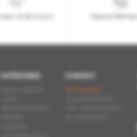
client : 03.80.31.25.27
Paiement 100% Séc
CATÉGORIES
CONTACT
Essaims d'Abeilles
Api-Bourgogne
La Cire
22 rue de la Petite Fin
Ruches et Ruchettes
21121 - Fontaine les Dijon
Au Rucher
Tél : 03.80.31.25.27
La Miellerie
Le Conditionnement