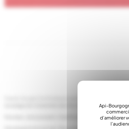
Transfo Soude Cire Professionnel 80VA - 24 Volt
(soudage de l’ensemble des fils même pour les fils vertic
Api-Bourgogn
commerciau
Nouveau : plus puissant, chauffe régulière du fil sur to
d’améliorer v
l’audien
Développement par Api-Bourgogne