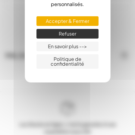
personnalisés.
Maturateur Inox Zéro 100Kg
Accepter & Fermer
Evacuation Totale
Refuser
Expédition sur palette
En savoir plus -->
198,00 €
Politique de
confidentialité
Les Stocks en ligne, c'est la garantie d'une
expédition sous 24h