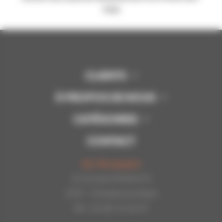
stop
CLIENTS
À PROPOS DE NOUS
CATÉGORIES
CONTACT
Api-Bourgogne
22 rue de la Petite Fin
21121 - Fontaine les Dijon
Tél : 03.80.31.25.27