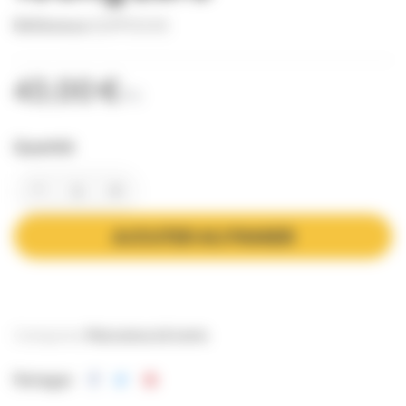
Référence
SUPP0045
43,00 €
TTC
Quantité
AJOUTER AU PANIER
Catégories:
Maturateurs & tamis
Partager