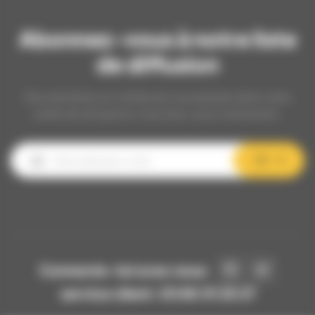
Abonnez-vous à notre liste
de diffusion
Nos dernières et meilleures nouveautés dans votre
boîte de réception, inscrivez-vous maintenant.
OK
Connecte-toi avec nous
service client: 03 80 31 25 27