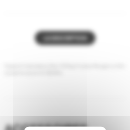
LA DESCRIPTION
Support maturateur Zéro 100kg Couleur Rouge ou Gris
suivant le stock Ht 380Mm
ACCESSOIRES