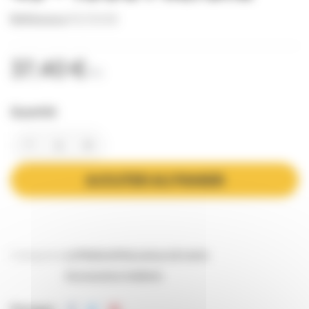
Référence
FILT0018
37,40 €
TTC
Quantité
AJOUTER AU PANIER
Catégories:
La Miellerie
Maturateurs & tamis
Accessoires miellerie