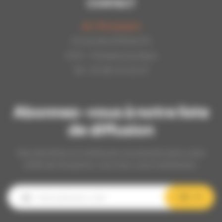
CONTACT
Api-Bourgogne
22 rue de la Petite Fin
21121 - Fontaine les Dijon
Tél : 03.80.31.25.27
Abonnez-vous à notre liste
de diffusion
Nos dernières et meilleures nouveautés dans votre
boîte de réception, inscrivez-vous maintenant.
OK