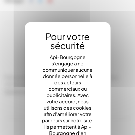
Partager
LA DESCRIPTION
Api-Bourgogne
s’engage à ne
communiquer aucune
donnée personnelle à
Filtre conique Ø 45 poche filtrante standard (Gros
des acteurs
1000 microns).
commerciaux ou
Qualité Api-Therma
publicitaires. Avec
votre accord, nous
utilisons des cookies
afin d’améliorer votre
parcours sur notre site.
Ils permettent à Api-
Bourgogne d’en