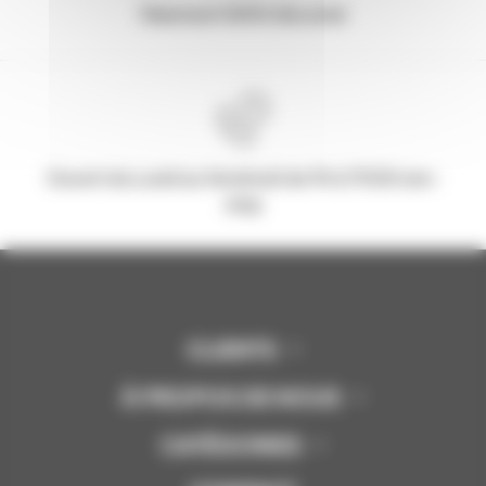
Paiement 100% Sécurisé
Ouvert du Lundi au Vendredi de 9h à 17h30 non-
stop
CLIENTS
À PROPOS DE NOUS
CATÉGORIES