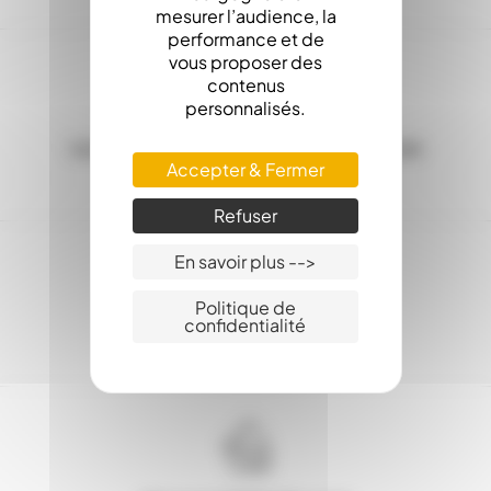
mesurer l’audience, la
performance et de
vous proposer des
contenus
personnalisés.
Les Stocks en ligne, c'est la garantie d'une
Accepter & Fermer
expédition sous 24h
Refuser
En savoir plus -->
Politique de
confidentialité
Service client : 03.80.31.25.27