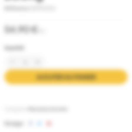
Référence
SUPP0006
54,90 €
TTC
Quantité
AJOUTER AU PANIER
Catégories:
Maturateurs & tamis
Partager