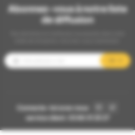
Abonnez-vous à notre liste
de diffusion
Nos dernières et meilleures nouveautés dans votre
boîte de réception, inscrivez-vous maintenant.
OK
Connecte-toi avec nous
service client: 03 80 31 25 27