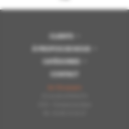
CLIENTS
À PROPOS DE NOUS
CATÉGORIES
CONTACT
Api-Bourgogne
22 rue de la Petite Fin
21121 - Fontaine les Dijon
Tél : 03.80.31.25.27