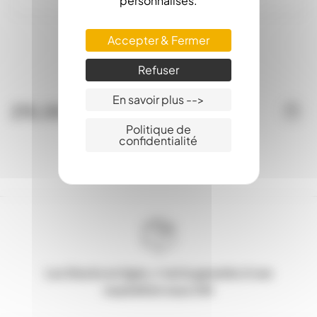
personnalisés.
Maturateur Inox 200Kg
Accepter & Fermer
Refuser
Expédition sur palette
En savoir plus -->
215,00 €
Politique de
confidentialité
Les Stocks en ligne, c'est la garantie d'une
expédition sous 24h