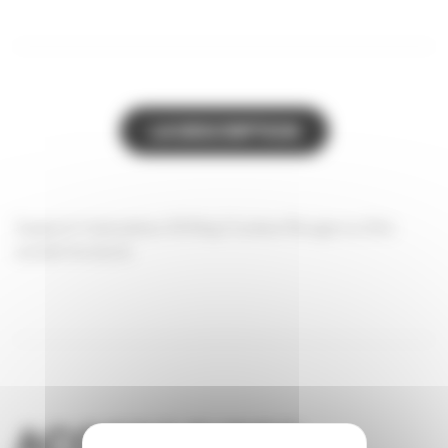
LA DESCRIPTION
Support maturateur 200kg Couleur Rouge ou Gris
suivant le stock
ACCESSOIRES