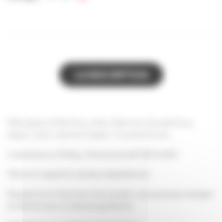
LA DESCRIPTION
Maturateur à Miel Inox, Avec Manchon Soudé Sous
Argon, Avec robinet Clapet. Couvercle Inox.
Contenance 100kg. Dimensions Ø 380 H650.
Tamis et supports vendus séparément.
Equipé d'un manchon inox soudé, vous pouvez changer
le robinet par un robinet guillotine.