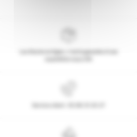
Les Stocks en ligne, c'est la garantie d'une
expédition sous 24h
Service client : 03.80.31.25.27