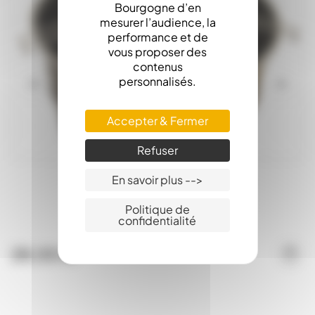
Bourgogne d’en
mesurer l’audience, la
performance et de
vous proposer des
contenus
personnalisés.
Accepter & Fermer
Refuser
En savoir plus -->
Tamis Passoire 360mm - 3 Pattes
Politique de
confidentialité
Disponible
28,00 €