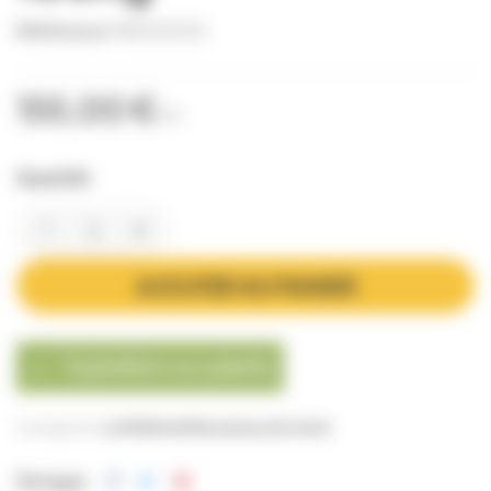
Référence
MATU0005
155,00 €
TTC
Quantité
AJOUTER AU PANIER
Expédition sur palette

Catégories:
La Miellerie
Maturateurs & tamis
Partager