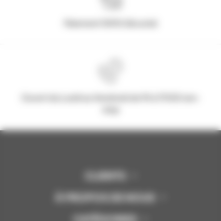
Paiement 100% Sécurisé
Ouvert du Lundi au Vendredi de 9h à 17h30 non-
stop
CLIENTS
À PROPOS DE NOUS
CATÉGORIES