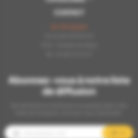
CONTACT
Api-Bourgogne
22 rue de la Petite Fin
21121 - Fontaine les Dijon
Tél : 03.80.31.25.27
Abonnez-vous à notre liste
de diffusion
Nos dernières et meilleures nouveautés dans votre
boîte de réception, inscrivez-vous maintenant.
OK