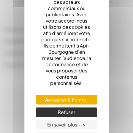
LA DESCRIPTION
des acteurs
commerciaux ou
publicitaires. Avec
votre accord, nous
utilisons des cookies
Sangle largeur 50mm - Longueur 9m
afin d’améliorer votre
parcours sur notre site.
Charge Maximum 5T
Ils permettent à Api-
Bourgogne d’en
Crochets à doigts serrés- Cliquet Inversé
mesurer l’audience, la
performance et de
Couleur Bleue ou Orange Suivant Arrivage.
vous proposer des
contenus
personnalisés.
Accepter & Fermer
Refuser
En savoir plus -->