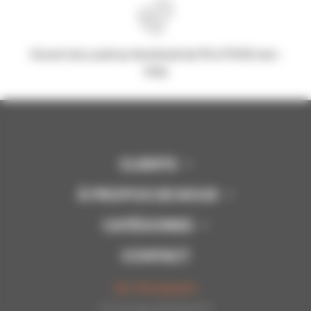
Ouvert du Lundi au Vendredi de 9h à 17h30 non-
stop
CLIENTS
À PROPOS DE NOUS
CATÉGORIES
CONTACT
Api-Bourgogne
22 rue de la Petite Fin