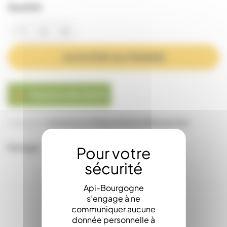
Quantité
AJOUTER AU PANIER
Rupture de stock

Catégories:
Au Rucher
La Miellerie
Matériel
Manutention
Partager
Api-Bourgogne
s’engage à ne
communiquer aucune
donnée personnelle à