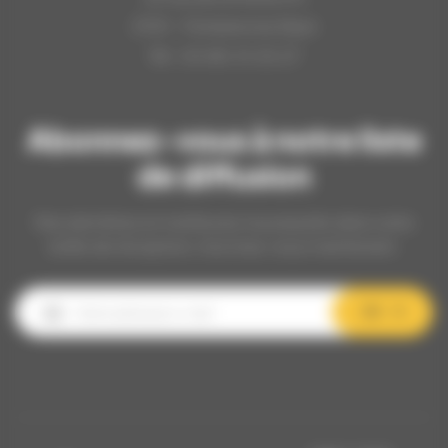
21121 - Fontaine les Dijon
Tél : 03.80.31.25.27
Abonnez-vous à notre liste
de diffusion
Nos dernières et meilleures nouveautés dans votre
boîte de réception, inscrivez-vous maintenant.
OK