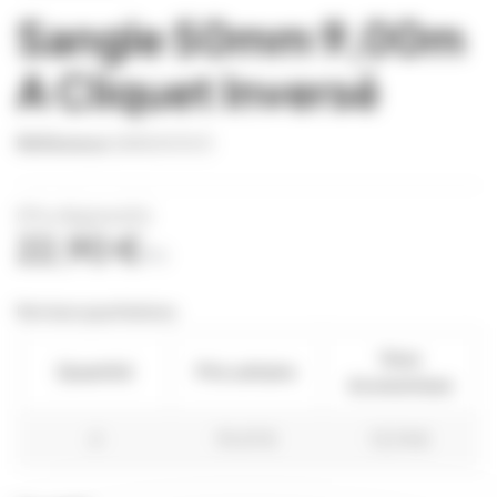
Sangle 50mm 9,00m
A Cliquet Inversé
Référence
SANG0003
(Prix dégressifs)
22,90 €
TTC
Remises quantitatives
Vous
Quantité
Prix unitaire
économisez
4
19,47 €
13,74 €