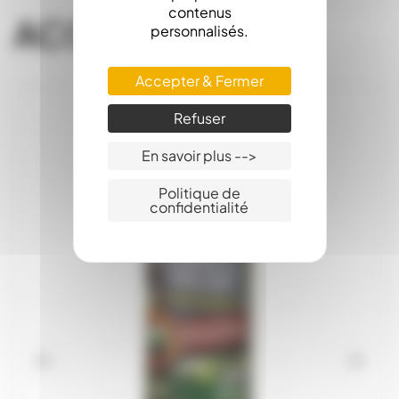
contenus
ACCESSOIRES
personnalisés.
Accepter & Fermer
Refuser
En savoir plus -->
Politique de
confidentialité