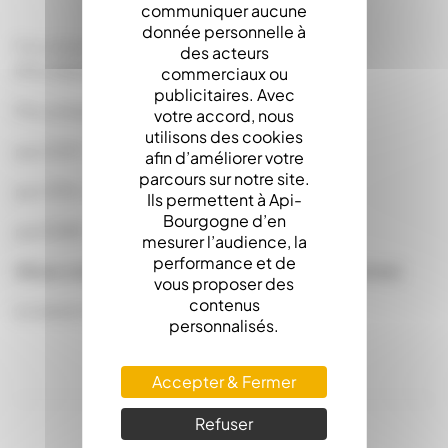
communiquer aucune
donnée personnelle à
Pots Verre Standard 385Ml 500G To63
des acteurs
(Prix dégressifs)
commerciaux ou
publicitaires. Avec
Prix unitaire :
votre accord, nous
utilisons des cookies
par 2097 : 0.2500 en palette de 2097
afin d’améliorer votre
parcours sur notre site.
par 4194 : 0.2400 en palette de 2097
Ils permettent à Api-
Bourgogne d’en
par 8388 : 0.2300 en palette de 2097
mesurer l’audience, la
performance et de
(Nous consulter pour l'expédition des pots verres)
vous proposer des
contenus
(Livraison sous conditions)
personnalisés.
Accepter & Fermer
Refuser