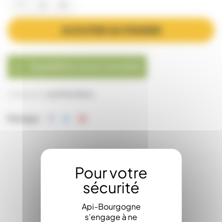
AJOUTER AU PANIER
Expédition nous consulter

Catégories:
Les Pots Verre
Partager
LA DESCRIPTION
Api-Bourgogne
s’engage à ne