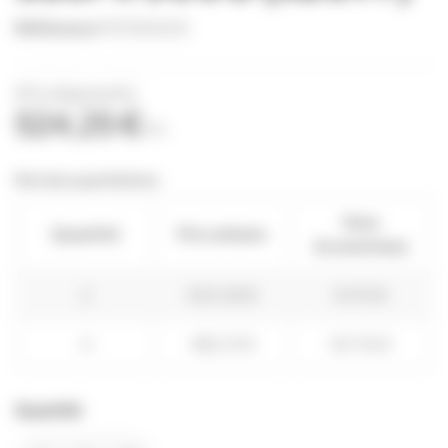
Référence
POTS0020
(Prix dégressifs)
524,25 €
TTC
Remises quantitatives
Vous
Quantité
Prix unitaire
économisez
2
503,28 €
41,94 €
4
482,31 €
167,76 €
Quantité