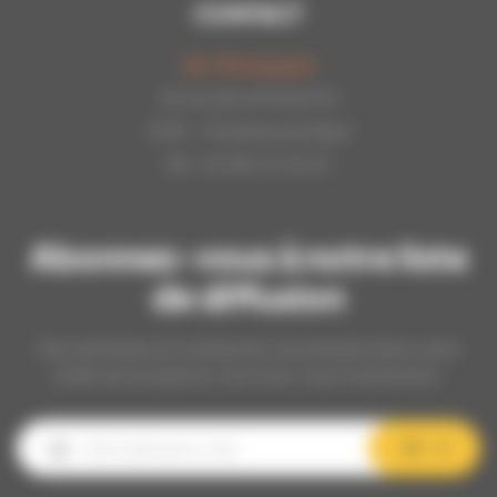
CONTACT
Api-Bourgogne
22 rue de la Petite Fin
21121 - Fontaine les Dijon
Tél : 03.80.31.25.27
Abonnez-vous à notre liste
de diffusion
Nos dernières et meilleures nouveautés dans votre
boîte de réception, inscrivez-vous maintenant.
OK