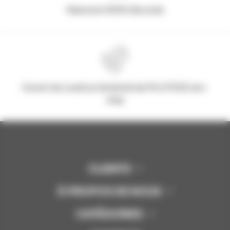
Paiement 100% Sécurisé
Ouvert du Lundi au Vendredi de 9h à 17h30 non-
stop
CLIENTS
À PROPOS DE NOUS
CATÉGORIES