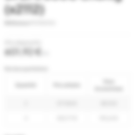
(x2112)
Référence
POTS0104
(Prix dégressifs)
601,92 €
TTC
Remises quantitatives
Vous
Quantité
Prix unitaire
économisez
2
577,84 €
48,15 €
4
553,77 €
192,61 €