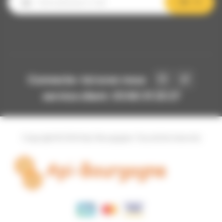
OK
Connecte-toi avec nous
service client: 03 80 31 25 27
Copyright © 2024 Api-Bourgogne. Tous droits réservés