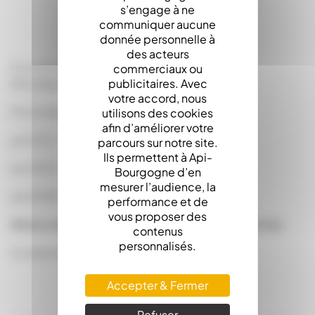
s’engage à ne
communiquer aucune
donnée personnelle à
des acteurs
Pots Verre Standard 390Ml 500G To82
commerciaux ou
publicitaires. Avec
(Prix dégressifs)
votre accord, nous
Prix unitaire :
utilisons des cookies
afin d’améliorer votre
par 2112 : 0.2850 en palette de 2112
parcours sur notre site.
Ils permettent à Api-
par 4224 : 0.2736 en palette de 2112
Bourgogne d’en
mesurer l’audience, la
par 8448 : 0.2622 en palette de 2112
performance et de
vous proposer des
(Nous consulter pour l'expédition des pots verres)
contenus
personnalisés.
(Livraison sous conditions)
Accepter & Fermer
Refuser