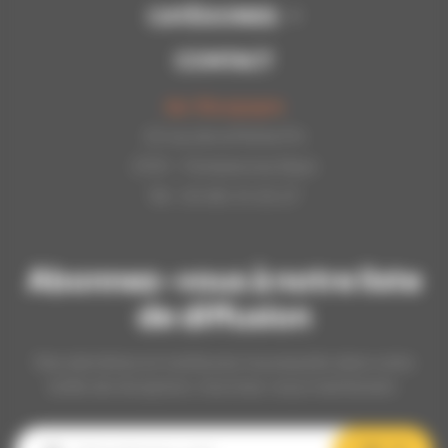
CATÉGORIES
CONTACT
Api-Bourgogne
22 rue de la Petite Fin
21121 - Fontaine les Dijon
Tél : 03.80.31.25.27
Abonnez-vous à notre liste
de diffusion
Nos dernières et meilleures nouveautés dans votre
boîte de réception, inscrivez-vous maintenant.