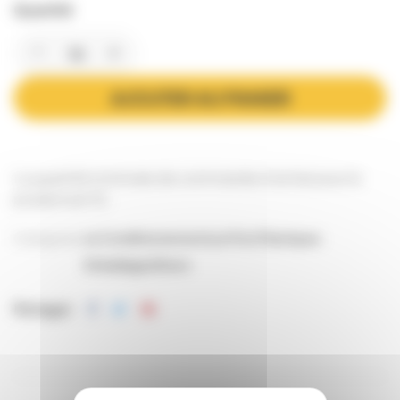
Quantité
AJOUTER AU PANIER
La quantité minimale de commande d'achat pour le
produit est 10.
Catégories:
Le Conditionnement
Les Pots Plastiques
Emballages
Divers
Partager