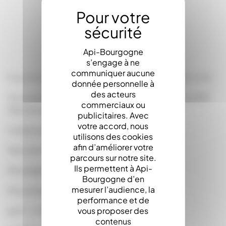
LA DESCRIPTION
Api-Bourgogne
s’engage à ne
communiquer aucune
Pots Pet Squeezer avec Bouchon 250Ml - 350Gr (x10)
donnée personnelle à
des acteurs
Un verseur sympathique, attrayant et amusant, en PET
commerciaux ou
très transparent et incassable.
publicitaires. Avec
votre accord, nous
Contenance de 330gr/350gr.
utilisons des cookies
afin d’améliorer votre
Pack de 10
parcours sur notre site.
Ils permettent à Api-
(Prix dégressifs)
Bourgogne d’en
mesurer l’audience, la
Prix unitaire :
performance et de
vous proposer des
par 1 : 1.1000
contenus