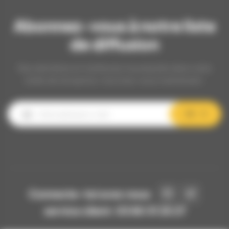
Abonnez-vous à notre liste
de diffusion
Nos dernières et meilleures nouveautés dans votre
boîte de réception, inscrivez-vous maintenant.
OK
Connecte-toi avec nous
service client: 03 80 31 25 27