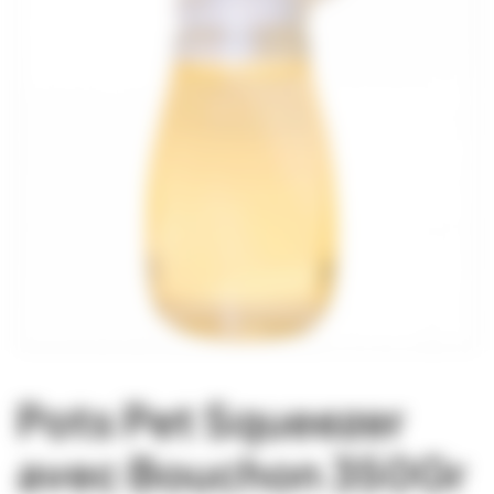
Pots Pet Squeezer
avec Bouchon 350Gr