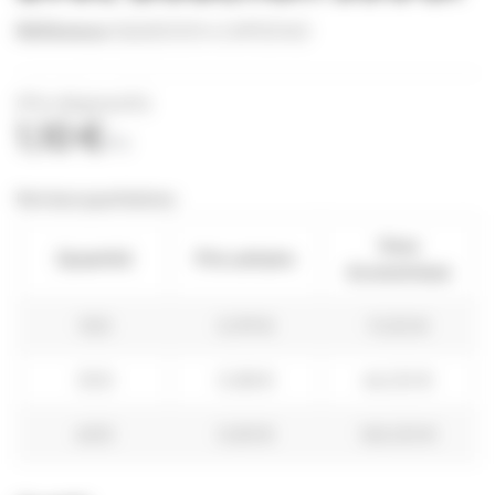
Référence
SQUE0001+CAPS0160
(Prix dégressifs)
1,10 €
TTC
Remises quantitatives
Vous
Quantité
Prix unitaire
économisez
100
0,99 €
11,00 €
300
0,88 €
66,00 €
600
0,83 €
165,00 €