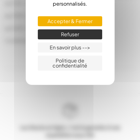
par 100 : 0.9900
personnalisés.
par 300 : 0.8800
Accepter & Fermer
par 600 : 0.8250
Refuser
Conditionnés en Pack de 10 Squeezers
En savoir plus -->
Politique de
confidentialité
Les Stocks en ligne, c'est la garantie d'une
expédition sous 24h