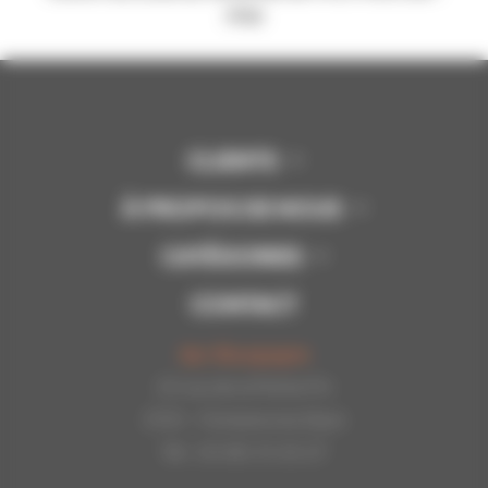
stop
CLIENTS
À PROPOS DE NOUS
CATÉGORIES
CONTACT
Api-Bourgogne
22 rue de la Petite Fin
21121 - Fontaine les Dijon
Tél : 03.80.31.25.27