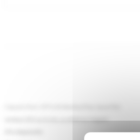
Capsule Twist-Off To 82 Abeilles/Fleur Jaune Miel
vendue x100 sur le site, au détail au magasin
(Prix dégressifs)