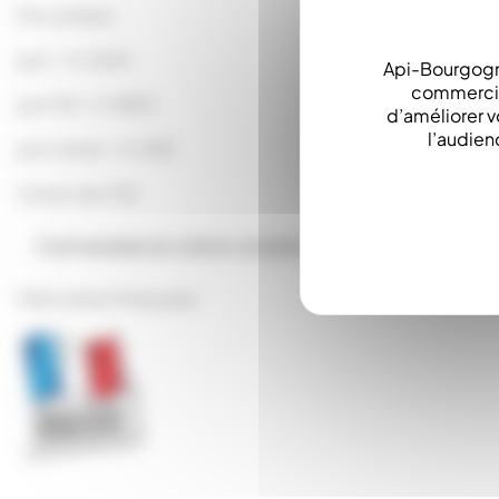
Prix unitaire :
par 1 : 0.2363
Api-Bourgogn
commerciau
par 100 : 0.1890
d’améliorer v
l’audien
par Carton : 0.1418
Carton de 750
Commandes en carton complet
Fabrication Française