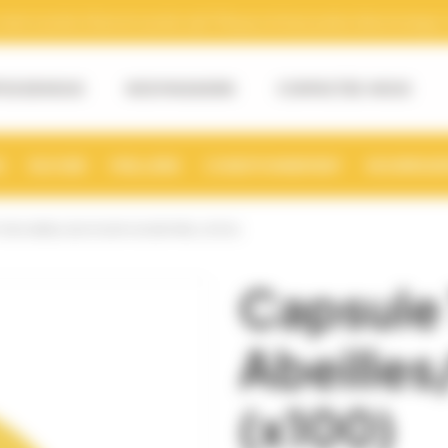
tre numéro Siret et numéro de TVA pour la facturation électronique. (v
OS DE NOUS
NOS MAGASINS
CONTACTEZ-NOUS
S
RUCHER
MIELLERIE
CONDITIONNEMENT
NOURRISSE
O82 ABEILLES/FLEUR JAUNE MIEL (X100)
Capsule
Abeilles
(x100)