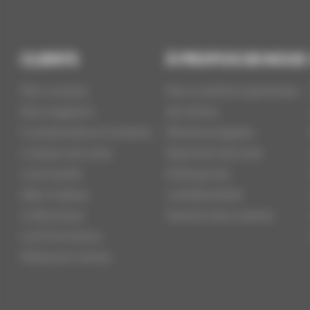
CLIENTS
À PROPOS DE NOUS
Mon compte
Nos conditions générales
Nos magasins
de ventes
Coordonnées et Horaires
Mentions légales
Livraison de votre
Paiement sécurisé
commande
Politique de
Idée Cadeau
confidentialité
La Boutique
Gestion des cookies
Les Promotions
Meilleures ventes