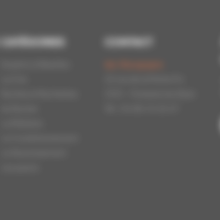
CATÉGORIES
CONTACT
Essaims d'Abeilles
Api-Bourgogne
La Cire
22 rue de la Petite Fin
Ruches et Ruchettes
21121 - Fontaine les Dijon
Au Rucher
Tél : 03.80.31.25.27
La Miellerie
Le Conditionnement
Le Nourrissement
Les packs