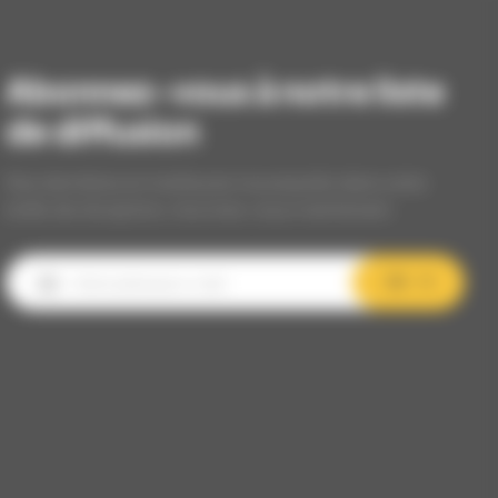
Abonnez-vous à notre liste
de diffusion
Nos dernières et meilleures nouveautés dans votre
boîte de réception, inscrivez-vous maintenant.
OK