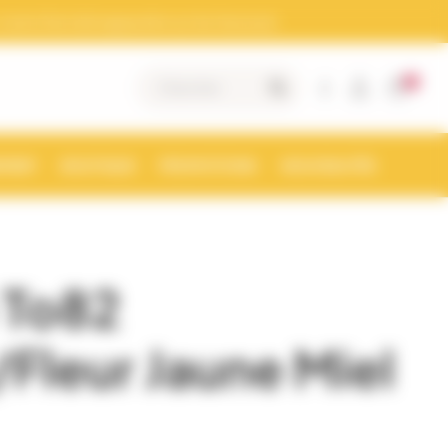
otre Siret doit apparaitre sur les factures)
0
|
MENT
BOUTIQUE
PROMOTIONS
NOUVEAUTÉS
 To82
/Fleur Jaune Miel