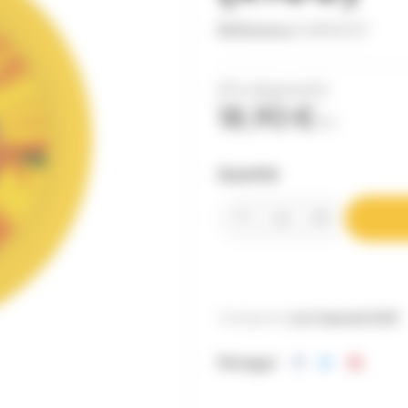
Référence
CAPS0127
(Prix dégressifs)
18,90 €
TTC
Quantité
Catégories:
Les Capsules
To82
Partager