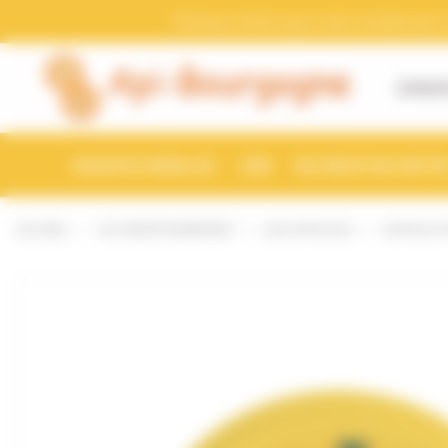
Bienvenue chez Api-Bourgogne Gestion du consentement
Pensez a mettre a jour votre compte avec vo
À PROP
ESSAIMS D'ABEILLES
CIRE
RUCHES ET RUCHETTE
ACCUEIL
LE CONDITIONNEMENT
LES CAPSULES
CAPSULE T