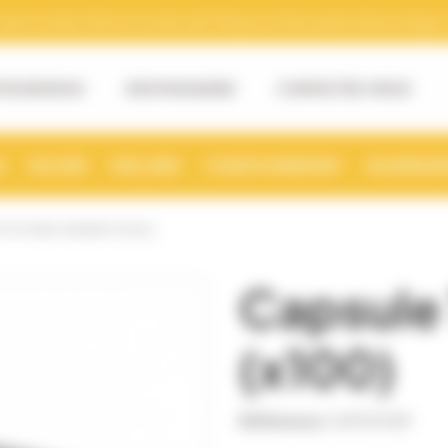
tre numéro Siret et numéro de TVA pour la facturation électronique. (v
OS DE NOUS
NOS MAGASINS
CONTACTEZ-NOUS
S
RUCHER
MIELLERIE
CONDITIONNEMENT
NOURRISSE
O70 DWO ARGENT (X100)
Capsule
(x100)
Référence
CAPS0089