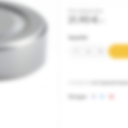
(Prix dégressifs)
21,90 €
TTC
Quantité
Catégories:
Les Capsules
Capsu
Partager