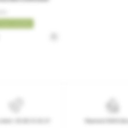
ifs)
nous consulter
client : 03.80.31.25.27
Paiement 100% Séc