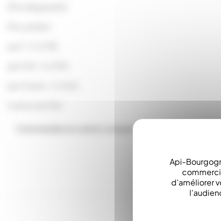
(Prix dégressifs)
Prix unitaire :
par 1 : 0.2738
par 100 : 0.2190
par Carton : 0.1643
Carton de 550
Commandes en carton complet
Api-Bourgogn
commerciau
d’améliorer v
l’audien