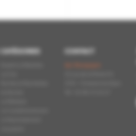
CATÉGORIES
CONTACT
Essaims d'Abeilles
Api-Bourgogne
La Cire
22 rue de la Petite Fin
Ruches et Ruchettes
21121 - Fontaine les Dijon
Au Rucher
Tél : 03.80.31.25.27
La Miellerie
Le Conditionnement
Le Nourrissement
Les packs