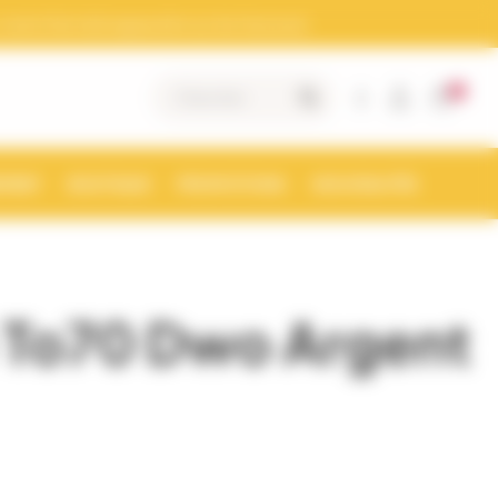
otre Siret doit apparaitre sur les factures)
0
|
MENT
BOUTIQUE
PROMOTIONS
NOUVEAUTÉS
 To70 Dwo Argent