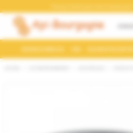
Bienvenue chez Api-Bourgogne Gestion du consentement
Pensez a mettre a jour votre compte avec vo
À PROP
ESSAIMS D'ABEILLES
CIRE
RUCHES ET RUCHETTE
ACCUEIL
LE CONDITIONNEMENT
LES CAPSULES
CAPSULE T