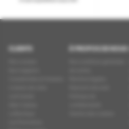
CLIENTS
À PROPOS DE NOUS
Mon compte
Nos conditions générales
Nos magasins
de ventes
Coordonnées et Horaires
Mentions légales
Livraison de votre
Paiement sécurisé
commande
Politique de
Idée Cadeau
confidentialité
La Boutique
Gestion des cookies
Les Promotions