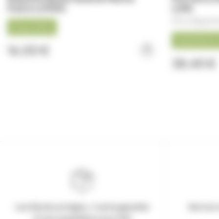
France (x1000)
(x48)
(Prix dégress
Disponible
Expédition 
16,00 €
38,40 €
Les Stocks en ligne, c'est la garantie
Service 
d'une expédition sous 24h