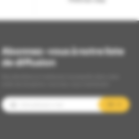
Abonnez-vous à notre liste
de diffusion
Nos dernières et meilleures nouveautés dans votre
boîte de réception, inscrivez-vous maintenant.
OK