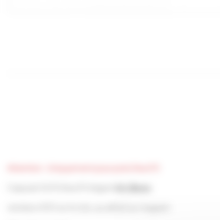
Attention : Uniquement pour pots Dwo70
Capsule To70 Dwo70 Argent
Ht:18mm
vendue x100 sur le site, au détail au magasin