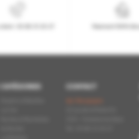
client : 03.80.31.25.27
Paiement 100% Séc
CATÉGORIES
CONTACT
Essaims d'Abeilles
Api-Bourgogne
La Cire
22 rue de la Petite Fin
Ruches et Ruchettes
21121 - Fontaine les Dijon
Au Rucher
Tél : 03.80.31.25.27
La Miellerie