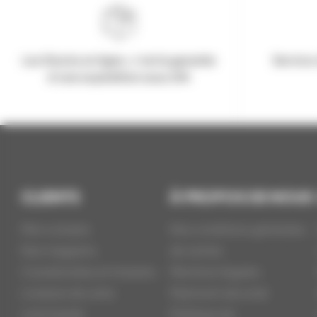
Les Stocks en ligne, c'est la garantie
Service 
d'une expédition sous 24h
CLIENTS
À PROPOS DE NOUS
Mon compte
Nos conditions générales
Nos magasins
de ventes
Coordonnées et Horaires
Mentions légales
Livraison de votre
Paiement sécurisé
commande
Politique de