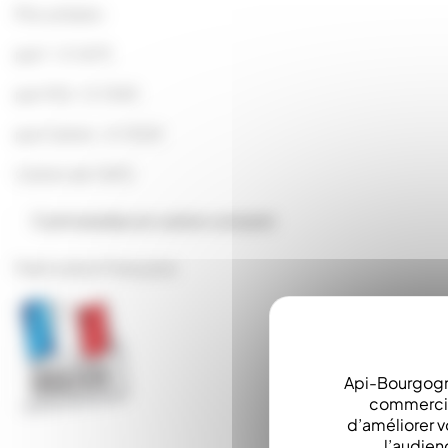
Prix unitaire :
par 1 : 0.1675
par 100 : 0.1340
par Carton : 0.1005
Carton de 1400
Commandes en carton complet
Fabrication Française
Api-Bourgogn
commerciau
d’améliorer v
l’audien