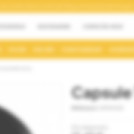
tre numéro Siret et numéro de TVA pour la facturation électronique. (v
OS DE NOUS
NOS MAGASINS
CONTACTEZ-NOUS
S
RUCHER
MIELLERIE
CONDITIONNEMENT
NOURRISSE
O63 NOIRE (X100)
Capsule 
Référence
CAPS0028
(Prix dégressifs)