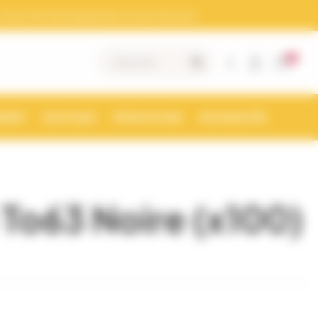
otre Siret doit apparaitre sur les factures)
0
|
MENT
BOUTIQUE
PROMOTIONS
NOUVEAUTÉS
To63 Noire (x100)