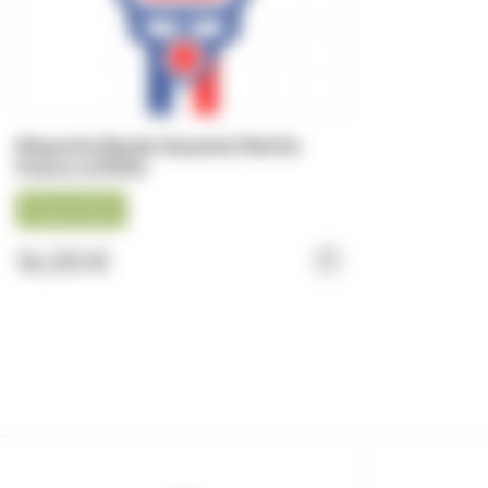
Etiquette Bande Garantie Miel De
France (x1000)
Disponible
16,00 €