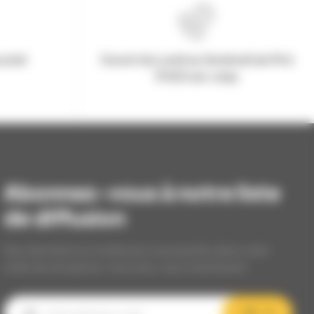
urisé
Ouvert du Lundi au Vendredi de 9h à
17h30 non-stop
Abonnez-vous à notre liste
de diffusion
Nos dernières et meilleures nouveautés dans votre
boîte de réception, inscrivez-vous maintenant.
OK