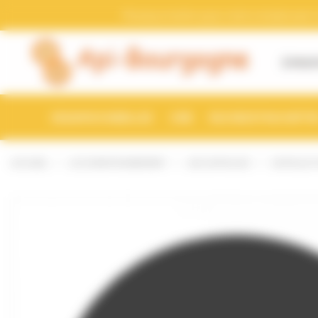
Bienvenue chez Api-Bourgogne Gestion du consentement
Pensez a mettre a jour votre compte avec vo
À PROP
ESSAIMS D'ABEILLES
CIRE
RUCHES ET RUCHETTE
ACCUEIL
LE CONDITIONNEMENT
LES CAPSULES
CAPSULE T