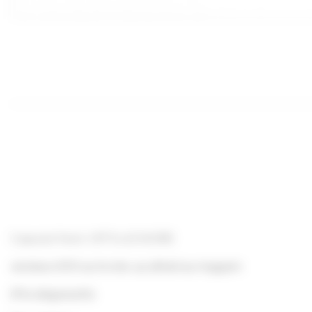
Capsule Twist-Off To 63 NOIRE
vendue x100 sur le site, au détail au magasin
(Prix dégressifs)