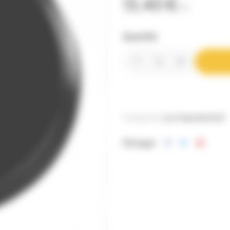
13,40 €
TTC
Quantité
Catégories:
Les Capsules
To63
Partager