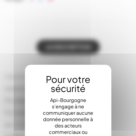
LA DESCRIPTION
Capsule Twist-Off To 63 FLORABELHA
vendue x100 sur le site, au détail au magasin
Api-Bourgogne
(Prix dégressifs)
s’engage à ne
Prix unitaire :
communiquer aucune
donnée personnelle à
par 1 : 0.1750
des acteurs
commerciaux ou