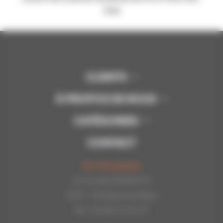
stop
CLIENTS
À PROPOS DE NOUS
CATÉGORIES
CONTACT
Api-Bourgogne
22 rue de la Petite Fin
21121 - Fontaine les Dijon
Tél : 03.80.31.25.27