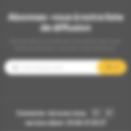
Abonnez-vous à notre liste
de diffusion
Nos dernières et meilleures nouveautés dans votre
boîte de réception, inscrivez-vous maintenant.
OK
Connecte-toi avec nous
service client: 03 80 31 25 27