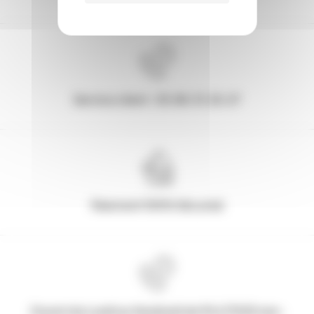
Service client : 03.80.31.25.27
Paiement 100% Sécurisé
Ouvert du Lundi au Vendredi de 9h à 17h30 non-