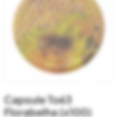
Capsule To63
Florabelha (x100)