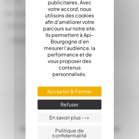
par 100 : 0.1400
publicitaires. Avec
votre accord, nous
par Carton : 0.1050
utilisons des cookies
afin d’améliorer votre
Carton de 1190
parcours sur notre site.
Ils permettent à Api-
Commandes en carton complet
Bourgogne d’en
mesurer l’audience, la
performance et de
vous proposer des
contenus
personnalisés.
Accepter & Fermer
Refuser
En savoir plus -->
Les Stocks en ligne, c'est la garantie d'une
Politique de
confidentialité
expédition sous 24h