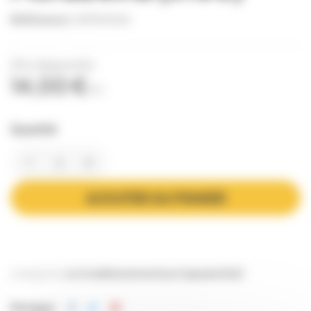
Référence
CAPS0065
(Prix dégressifs)
14,00 €
TTC
Quantité
AJOUTER AU PANIER
Catégories:
Le Conditionnement
Les Capsules
To63
Partager