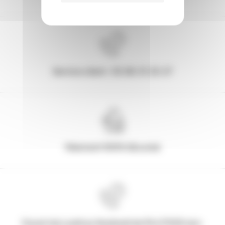
Service client : 03.80.31.25.27
Paiement 100% Sécurisé
Ouvert du Lundi au Vendredi de 9h à 17h30 non-