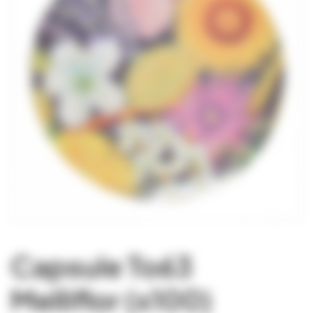
Capsule To63
Melliflor (x100)