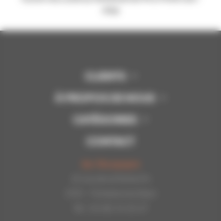
stop
CLIENTS
À PROPOS DE NOUS
CATÉGORIES
CONTACT
Api-Bourgogne
22 rue de la Petite Fin
21121 - Fontaine les Dijon
Tél : 03.80.31.25.27