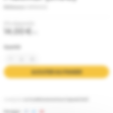
Référence
CAPS0025
(Prix dégressifs)
14,00 €
TTC
Quantité
AJOUTER AU PANIER
Catégories:
Le Conditionnement
Les Capsules
To63
Partager