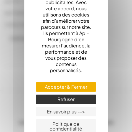
par 100 : 0.1400
publicitaires. Avec
votre accord, nous
par Carton : 0.1050
utilisons des cookies
afin d’améliorer votre
Carton de 1440
parcours sur notre site.
Ils permettent à Api-
Commandes en carton complet
Bourgogne d’en
mesurer l’audience, la
performance et de
vous proposer des
contenus
personnalisés.
Accepter & Fermer
Refuser
En savoir plus -->
Les Stocks en ligne, c'est la garantie d'une
Politique de
confidentialité
expédition sous 24h