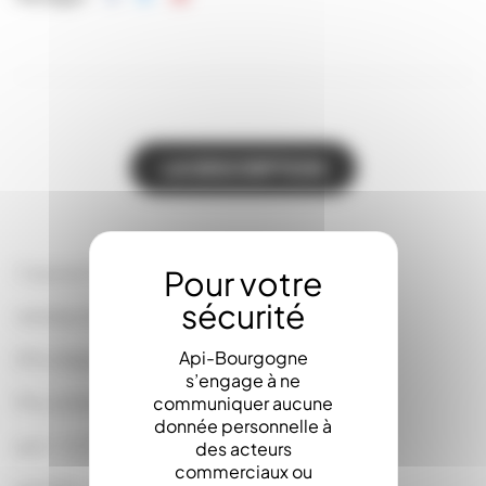
LA DESCRIPTION
Capsule Twist-Off To 63 MELLIFLOR
vendue x100 sur le site, au détail au magasin
Api-Bourgogne
(Prix dégressifs)
s’engage à ne
Prix unitaire :
communiquer aucune
donnée personnelle à
par 1 : 0.1750
des acteurs
commerciaux ou