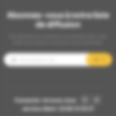
Abonnez-vous à notre liste
de diffusion
Nos dernières et meilleures nouveautés dans votre
boîte de réception, inscrivez-vous maintenant.
OK
Connecte-toi avec nous
service client: 03 80 31 25 27