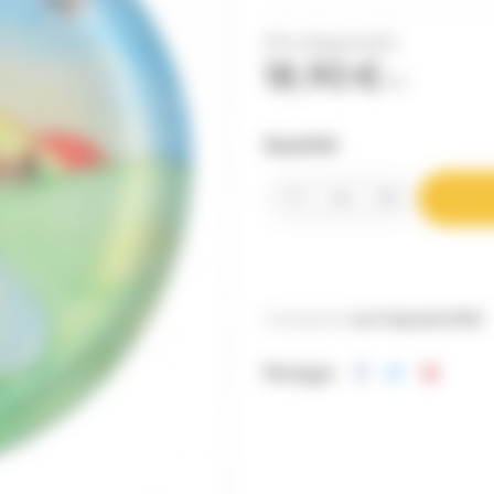
(Prix dégressifs)
18,90 €
TTC
Quantité
Catégories:
Les Capsules
To82
Partager