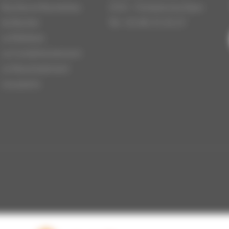
Ruches et Ruchettes
21121 - Fontaine les Dijon
Au Rucher
Tél : 03.80.31.25.27
La Miellerie
Le Conditionnement
Le Nourrissement
Les packs