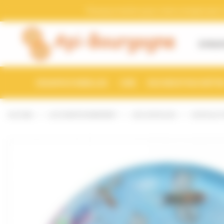
Bienvenue chez Api-Bourgogne Gestion du consentement
Pensez a mettre a jour votre compte avec vo
À PROP
ESSAIMS D'ABEILLES
CIRE
RUCHES ET RUCHETTE
ACCUEIL
LE CONDITIONNEMENT
LES CAPSULES
CAPSULE T