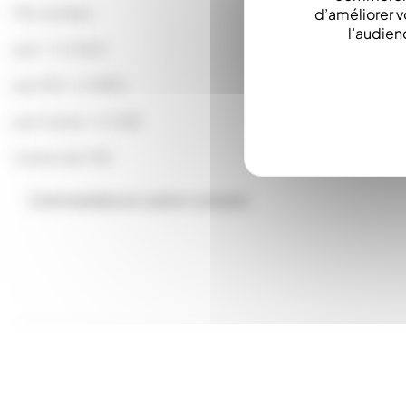
Prix unitaire :
d’améliorer v
l’audien
par 1 : 0.2363
par 100 : 0.1890
par Carton : 0.1418
Carton de 740
Commandes en carton complet