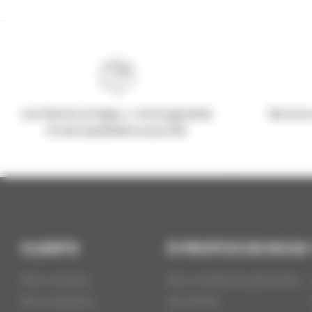
Les Stocks en ligne, c'est la garantie
Service 
d'une expédition sous 24h
CLIENTS
À PROPOS DE NOUS
Mon compte
Nos conditions générales
Nos magasins
de ventes