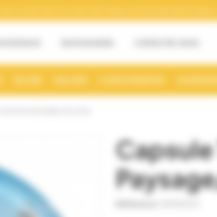
tre numéro Siret et numéro de TVA pour la facturation électronique. (v
OS DE NOUS
NOS MAGASINS
CONTACTEZ-NOUS
S
RUCHER
MIELLERIE
CONDITIONNEMENT
NOURRISSE
O82 PAYSAGE/ABEILLES (X100)
Capsule
Paysage/
Référence
CAPS0053