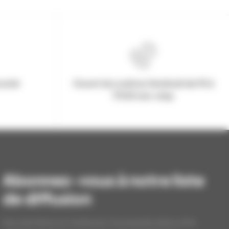
urisé
Ouvert du Lundi au Vendredi de 9h à
17h30 non-stop
Abonnez-vous à notre liste
de diffusion
Nos dernières et meilleures nouveautés dans votre