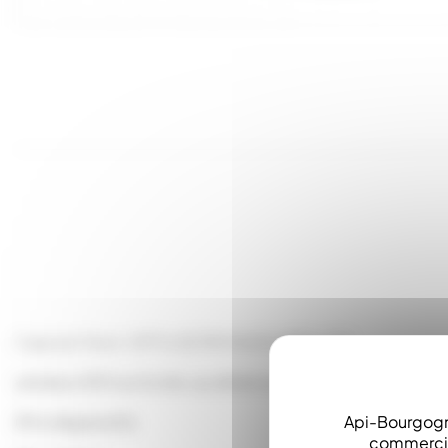
Capsule Twist-Off To 82 PAYSAGE/ABEILLES
vendue x100 sur le site, au détail au magasin
Api-Bourgogn
(Prix dégressifs)
commerciau