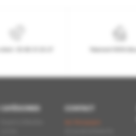
client : 03.80.31.25.27
Paiement 100% Séc
CATÉGORIES
CONTACT
Essaims d'Abeilles
Api-Bourgogne
La Cire
22 rue de la Petite Fin