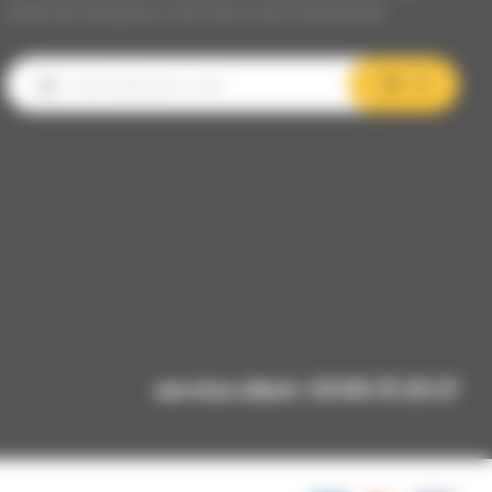
boîte de réception, inscrivez-vous maintenant.
OK
service client: 03 80 31 25 27