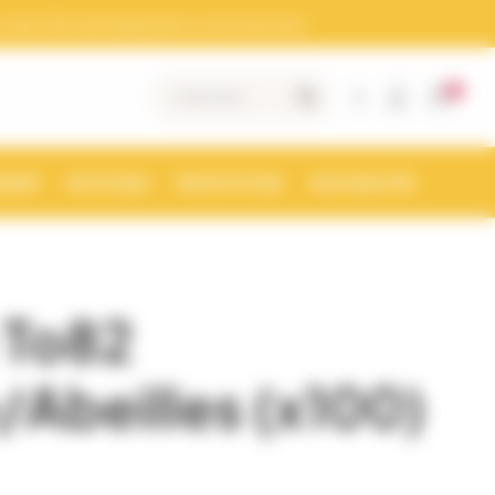
otre Siret doit apparaitre sur les factures)
0
|
MENT
BOUTIQUE
PROMOTIONS
NOUVEAUTÉS
 To82
Abeilles (x100)