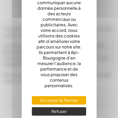
communiquer aucune
LA DESCRIPTION
donnée personnelle à
des acteurs
commerciaux ou
publicitaires. Avec
Chaudière 15 Cadres de corps. (suivant l'epaisseur des
votre accord, nous
cadres jusqu'a 18)
utilisons des cookies
afin d’améliorer votre
La Chaudière rectangulaires est adaptée à la fonte
parcours sur notre site.
pour des cadres entiers qui, une fois fondus, ils
Ils permettent à Api-
Bourgogne d’en
conserveront leurs fils et pourront être réutilisés. Pour
mesurer l’audience, la
retendre les fils, utiliser une roulette zig-zag.
performance et de
vous proposer des
Dimensions : 590 x 410 x 600 mm - Ht 820 mm (livrée
contenus
avec le réchaud)
personnalisés.
Accepter & Fermer
Refuser