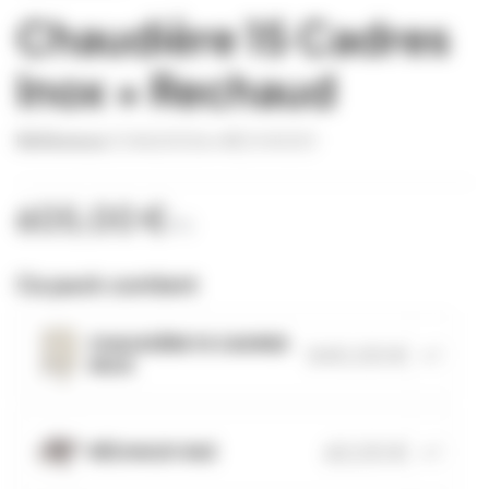
Chaudière 15 Cadres
Inox + Rechaud
Référence
CHAU0006+RECH0001
605,00 €
TTC
Ce pack contient
CHAUDIÈRE 15 CADRES
540,00 €
x 1
INOX
65,00 €
RÉCHAUD GAZ
x 1