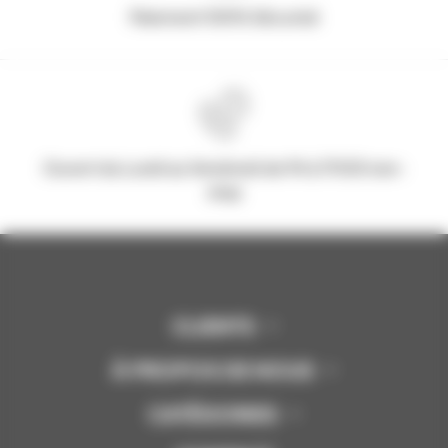
Paiement 100% Sécurisé
Ouvert du Lundi au Vendredi de 9h à 17h30 non-
stop
CLIENTS
À PROPOS DE NOUS
CATÉGORIES