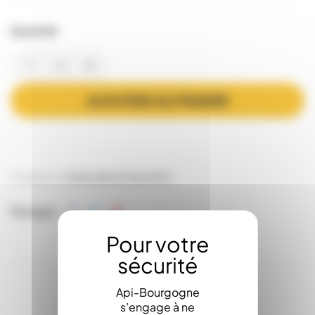
Quantité
AJOUTER AU PANIER
Catégories:
Fonte de la Cire
La Cire
Partager
Api-Bourgogne
s’engage à ne