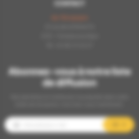
CONTACT
Api-Bourgogne
22 rue de la Petite Fin
21121 - Fontaine les Dijon
Tél : 03.80.31.25.27
Abonnez-vous à notre liste
de diffusion
Nos dernières et meilleures nouveautés dans votre
boîte de réception, inscrivez-vous maintenant.
OK