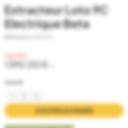
Extracteur Loto 9C
Electrique Beta
Référence
EXTR0005
Cage INOX
1 390,00 €
TTC
Quantité
AJOUTER AU PANIER