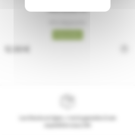
Seau Verseur 13L
(Prix dégressifs)
Disponible
12,50 €
Les Stocks en ligne, c'est la garantie d'une
expédition sous 24h