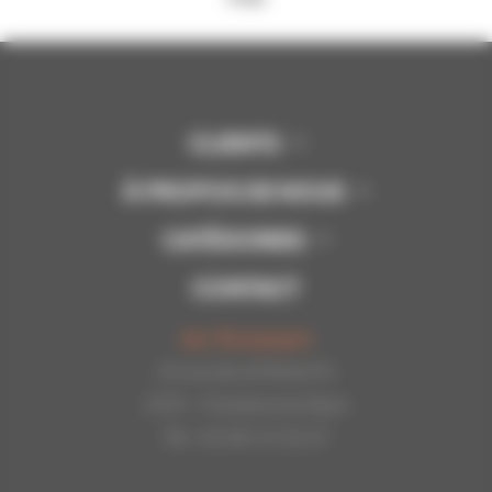
CLIENTS
À PROPOS DE NOUS
CATÉGORIES
CONTACT
Api-Bourgogne
22 rue de la Petite Fin
21121 - Fontaine les Dijon
Tél : 03.80.31.25.27