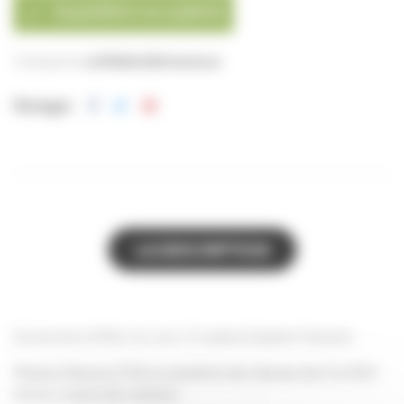
Expédition sur palette

Catégories:
La Miellerie
Extracteurs
Partager
LA DESCRIPTION
Extracteur à Miel, le Loto, 9 cadres Dadant Hausse.
Moteur Dessus 210w à variation de vitesse de 0 à 400
tr/mn, 2 sens de rotation.