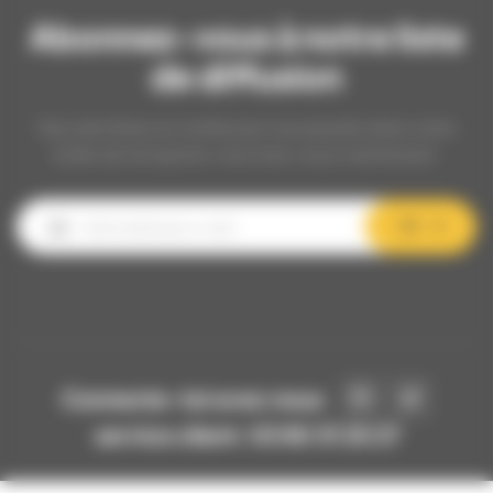
Abonnez-vous à notre liste
de diffusion
Nos dernières et meilleures nouveautés dans votre
boîte de réception, inscrivez-vous maintenant.
OK
Connecte-toi avec nous
service client: 03 80 31 25 27