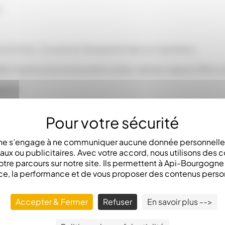
.
e 520mm. Couvercle Transparent fixé sur charnières.
té, Fond incliné à évacuation totale, robinet clapet à 38cm d
entiel.
e s’engage à ne communiquer aucune donnée personnelle 
x ou publicitaires. Avec votre accord, nous utilisons des c
otre parcours sur notre site. Ils permettent à Api-Bourgogn
ce, la performance et de vous proposer des contenus perso
Accepter & Fermer
Refuser
En savoir plus -->