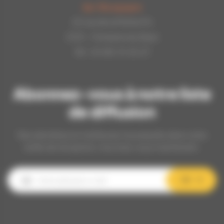
Api-Bourgogne
22 rue de la Petite Fin
21121 - Fontaine les Dijon
Tél : 03.80.31.25.27
Abonnez-vous à notre liste
de diffusion
Nos dernières et meilleures nouveautés dans votre
boîte de réception, inscrivez-vous maintenant.
OK