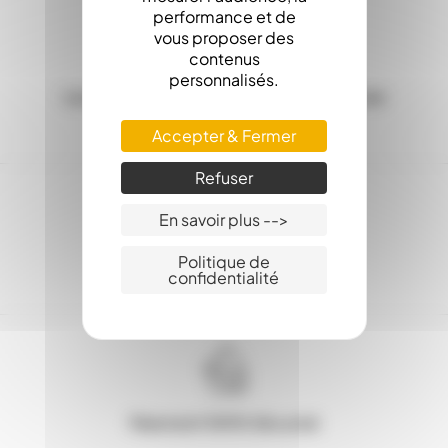
performance et de
vous proposer des
contenus
personnalisés.
Les Stocks en ligne, c'est la garantie d'une
expédition sous 24h
Accepter & Fermer
Refuser
En savoir plus -->
Politique de
Service client : 03.80.31.25.27
confidentialité
Paiement 100% Sécurisé