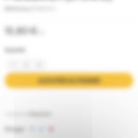
Référence
ETIQ0073
15,80 €
TTC
Quantité
AJOUTER AU PANIER
Catégories:
Etiquettes
Partager