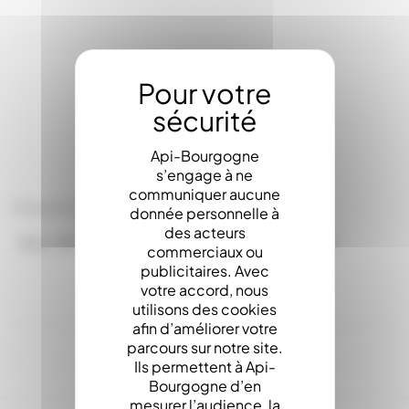
LA DESCRIPTION
Api-Bourgogne
s’engage à ne
communiquer aucune
Etiquette Garantie Medaillon (x1000)
donnée personnelle à
des acteurs
"MIEL RECOLTE EN FRANCE PAR L'APICULTEUR"
commerciaux ou
publicitaires. Avec
votre accord, nous
utilisons des cookies
afin d’améliorer votre
parcours sur notre site.
Ils permettent à Api-
Bourgogne d’en
mesurer l’audience, la