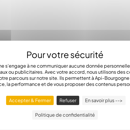
e s’engage à ne communiquer aucune donnée personnelle 
x ou publicitaires. Avec votre accord, nous utilisons des c
otre parcours sur notre site. Ils permettent à Api-Bourgogn
ce, la performance et de vous proposer des contenus perso
Accepter & Fermer
Refuser
En savoir plus -->
Politique de confidentialité