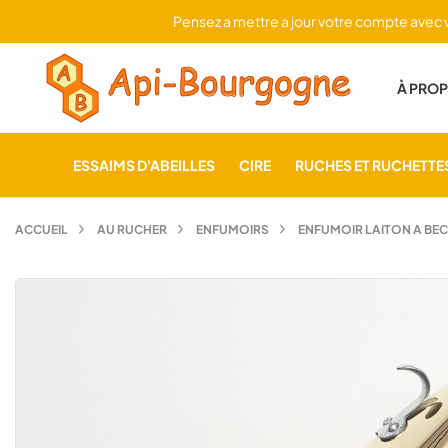
Pensez a mettre a jour votre compte avec vo
À PROP
ESSAIMS D'ABEILLES
CIRE
RUCHES ET RUCHETTE
ACCUEIL
AU RUCHER
ENFUMOIRS
ENFUMOIR LAITON A BEC