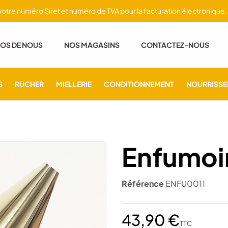
tre numéro Siret et numéro de TVA pour la facturation électronique. (v
OS DE NOUS
NOS MAGASINS
CONTACTEZ-NOUS
S
RUCHER
MIELLERIE
CONDITIONNEMENT
NOURRISSE
Enfumoir
Référence
ENFU0011
43,90 €
TTC