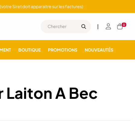
otre Siret doit apparaitre sur les factures)
0
|
MENT
BOUTIQUE
PROMOTIONS
NOUVEAUTÉS
 Laiton A Bec