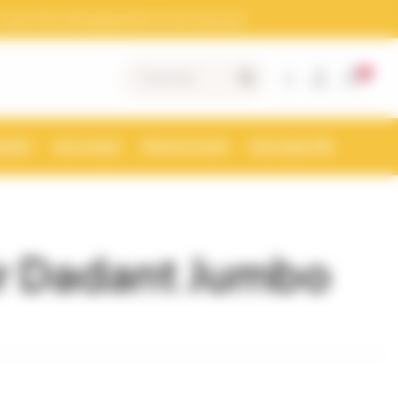
otre Siret doit apparaitre sur les factures)
0
|
MENT
BOUTIQUE
PROMOTIONS
NOUVEAUTÉS
r Dadant Jumbo