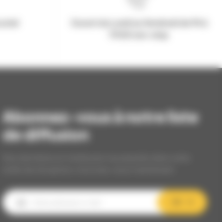
urisé
Ouvert du Lundi au Vendredi de 9h à
17h30 non-stop
Abonnez-vous à notre liste
de diffusion
Nos dernières et meilleures nouveautés dans votre
boîte de réception, inscrivez-vous maintenant.
OK