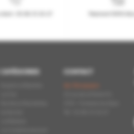
client : 03.80.31.25.27
Paiement 100% Séc
CATÉGORIES
CONTACT
Essaims d'Abeilles
Api-Bourgogne
La Cire
22 rue de la Petite Fin
Ruches et Ruchettes
21121 - Fontaine les Dijon
Au Rucher
Tél : 03.80.31.25.27
La Miellerie
Le Conditionnement