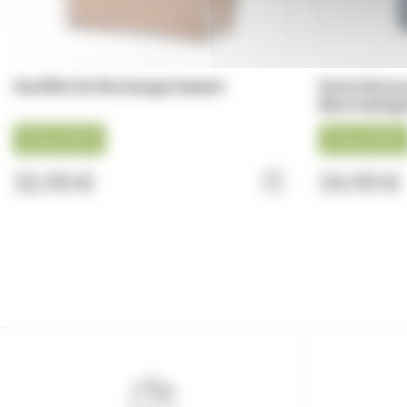
Soufflet De Rechange Dadant
Porte Enfum
Electrozing
Disponible
Disponible
32,90 €
34,90 €