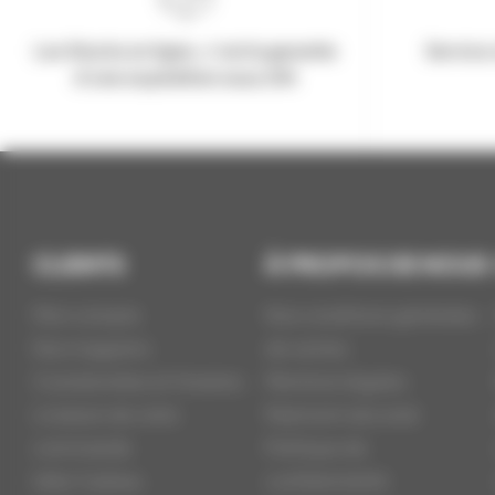
Les Stocks en ligne, c'est la garantie
Service 
d'une expédition sous 24h
CLIENTS
À PROPOS DE NOUS
Mon compte
Nos conditions générales
Nos magasins
de ventes
Coordonnées et Horaires
Mentions légales
Livraison de votre
Paiement sécurisé
commande
Politique de
Idée Cadeau
confidentialité