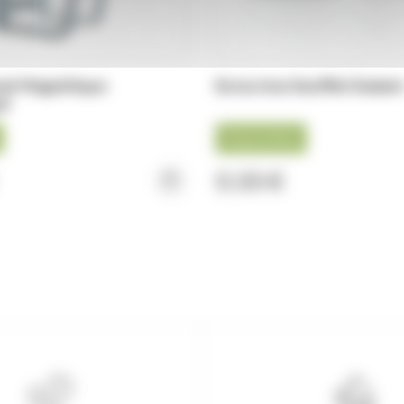
oir Magnétique
Ecrou Inox Soufflet Dadan
ué
Disponible
0,55 €