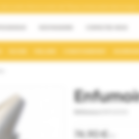
tre numéro Siret et numéro de TVA pour la facturation électronique. (v
OS DE NOUS
NOS MAGASINS
CONTACTEZ-NOUS
S
RUCHER
MIELLERIE
CONDITIONNEMENT
NOURRISSE
BO
Enfumoi
Référence
ENFU0005
74,90 €
TTC