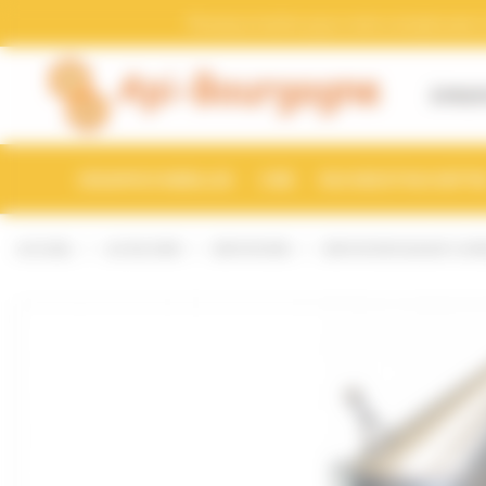
Bienvenue chez Api-Bourgogne Gestion du consentement
Pensez a mettre a jour votre compte avec vo
À PROP
ESSAIMS D'ABEILLES
CIRE
RUCHES ET RUCHETTE
ACCUEIL
AU RUCHER
ENFUMOIRS
ENFUMOIR DADANT JUM