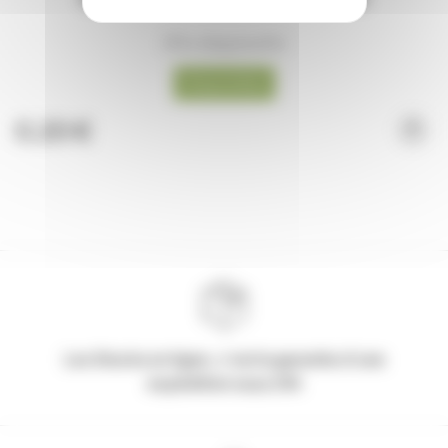
(Prix dégressifs)
Disponible
0,20 €
Les Stocks en ligne, c'est la garantie d'une
expédition sous 24h