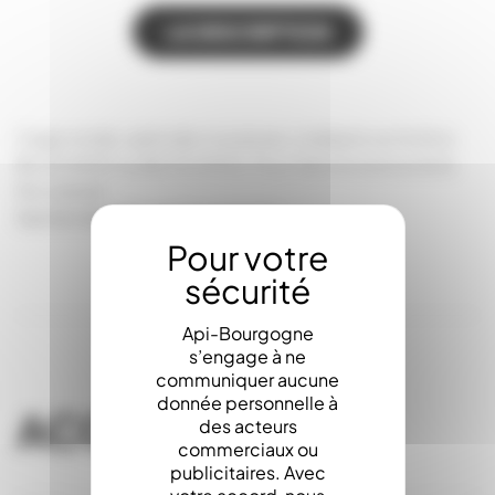
LA DESCRIPTION
Cage ronde, spéciale couveuse, s’adapte sur le bloc
BLOC0001 ou BLOC0002. Pour faire éclore la reine.
Nicotplast
Sachet de 100, vendue à l'unité.
Api-Bourgogne
s’engage à ne
communiquer aucune
donnée personnelle à
ACCESSOIRES
des acteurs
commerciaux ou
publicitaires. Avec