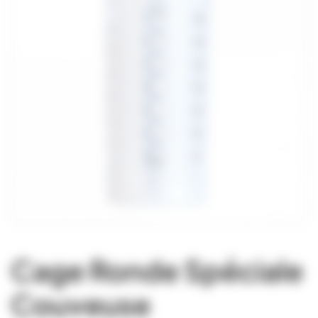
Cage Ronde Spéciale
Couveuse