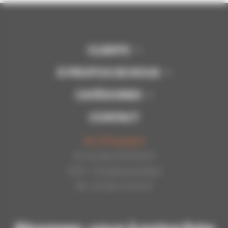
CLIENTS
À PROPOS DE NOUS
CATÉGORIES
CONTACT
Api-Bourgogne
22 rue de la Petite Fin
21121 - Fontaine les Dijon
Tél : 03.80.31.25.27