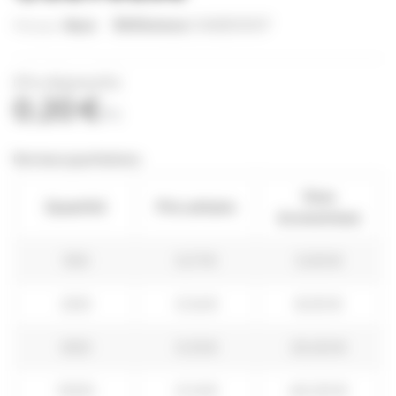
Référence
CAGE0007
Marque:
Nicot
(Prix dégressifs)
0,20 €
TTC
Remises quantitatives
Vous
Quantité
Prix unitaire
économisez
100
0,17 €
3,00 €
200
0,16 €
8,00 €
500
0,15 €
25,00 €
1000
0,14 €
60,00 €