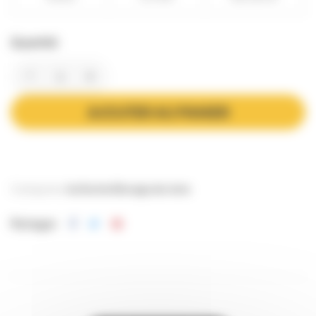
Quantité
AJOUTER AU PANIER
Catégories:
Au Rucher
Elevage de reine
Partager