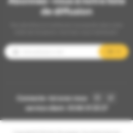
Abonnez-vous à notre liste
de diffusion
Nos dernières et meilleures nouveautés dans votre
boîte de réception, inscrivez-vous maintenant.
OK
Connecte-toi avec nous
service client: 03 80 31 25 27
Copyright © 2024 Api-Bourgogne. Tous droits réservés