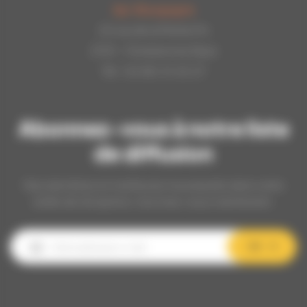
Api-Bourgogne
22 rue de la Petite Fin
21121 - Fontaine les Dijon
Tél : 03.80.31.25.27
Abonnez-vous à notre liste
de diffusion
Nos dernières et meilleures nouveautés dans votre
boîte de réception, inscrivez-vous maintenant.
OK