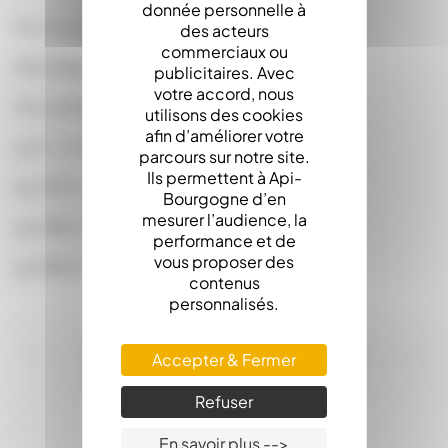
donnée personnelle à
Bouchon Mécanique Limonade de rechange
des acteurs
commerciaux ou
(Prix dégressifs)
publicitaires. Avec
votre accord, nous
Prix unitaire :
utilisons des cookies
afin d’améliorer votre
par 1 : 0.4000
parcours sur notre site.
Ils permettent à Api-
par 100 : 0.3600
Bourgogne d’en
mesurer l’audience, la
par 480 : 0.3200
performance et de
vous proposer des
par 800 : 0.2800
contenus
personnalisés.
Accepter & Fermer
Refuser
En savoir plus -->