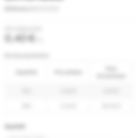
Référence
BOUC0010
(Prix dégressifs)
0,40 €
TTC
Remises quantitatives
Vous
Quantité
Prix unitaire
économisez
100
0,36 €
4,00 €
480
0,32 €
38,40 €
Quantité