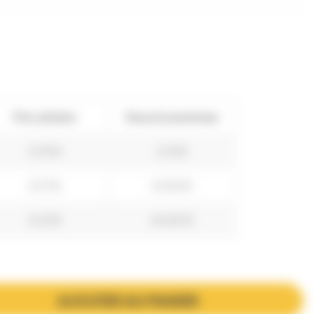
Prix unitaire
Vous économisez
0,19 €
2,15 €
0,17 €
21,50 €
0,15 €
64,50 €
AJOUTER AU PANIER