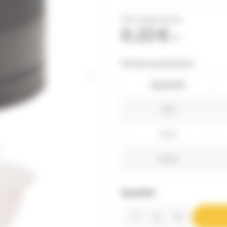
(Prix dégressifs)
0,22 €
TTC
Remises quantitatives
Quantité
100
500
1000
Quantité