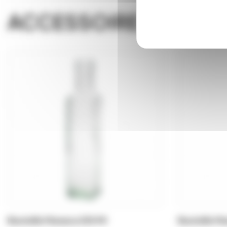
ACCESSOIRES
Bouteille Marasca 250 Ml
Bouteille M