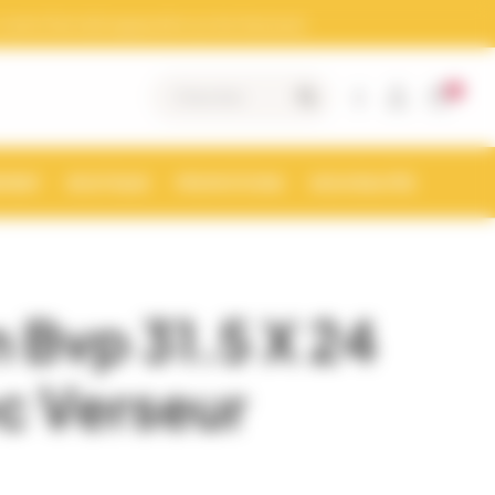
otre Siret doit apparaitre sur les factures)
0
|
MENT
BOUTIQUE
PROMOTIONS
NOUVEAUTÉS
 Bvp 31.5 X 24
c Verseur