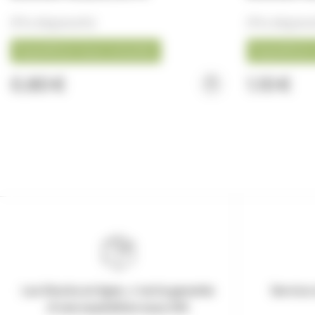
(Prix dégressifs)
(Prix dégress
Expédition nous consulter
Expédition 
0,80 €
1,10 €
Les Stocks en ligne, c'est la garantie
Service 
d'une expédition sous 24h