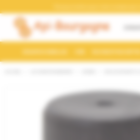
Bienvenue chez Api-Bourgogne Gestion du consentement
Pensez a mettre a jour votre compte avec vo
À PROP
ESSAIMS D'ABEILLES
CIRE
RUCHES ET RUCHETTE
ACCUEIL
LE CONDITIONNEMENT
DIVERS
BOUCHON BVP 31.5