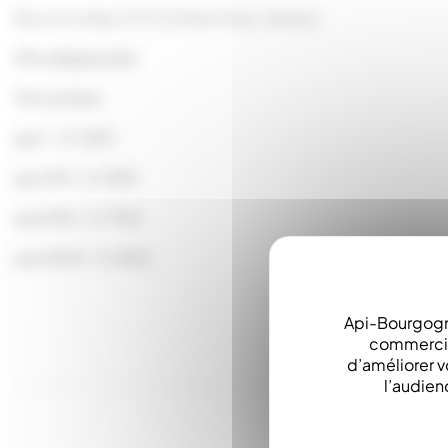
Bouchon Bvp 31.5 X 24 Noir Avec Verseur
(Prix dégressifs)
Prix unitaire :
par 1 : 0.2150
par 100 : 0.1935
par 500 : 0.1720
par 1000 : 0.1505
Api-Bourgogn
commerciau
d’améliorer v
l’audien