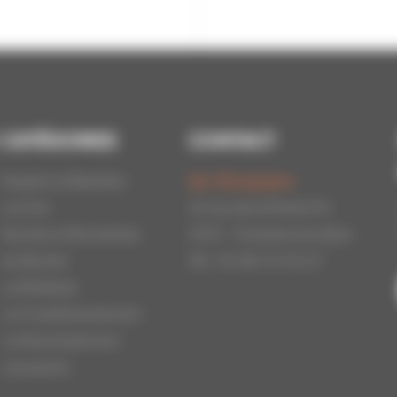
CATÉGORIES
CONTACT
Essaims d'Abeilles
Api-Bourgogne
La Cire
22 rue de la Petite Fin
Ruches et Ruchettes
21121 - Fontaine les Dijon
Au Rucher
Tél : 03.80.31.25.27
La Miellerie
Le Conditionnement
Le Nourrissement
Les packs