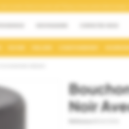
tre numéro Siret et numéro de TVA pour la facturation électronique. (v
OS DE NOUS
NOS MAGASINS
CONTACTEZ-NOUS
S
RUCHER
MIELLERIE
CONDITIONNEMENT
NOURRISSE
 X 24 NOIR AVEC VERSEUR
Bouchon
Noir Ave
Référence
BOUC0016