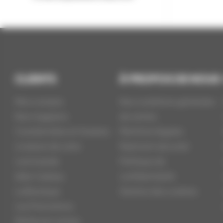
CLIENTS
À PROPOS DE NOUS
Mon compte
Nos conditions générales
Nos magasins
de ventes
Coordonnées et Horaires
Mentions légales
Livraison de votre
Paiement sécurisé
commande
Politique de
Idée Cadeau
confidentialité
La Boutique
Gestion des cookies
Les Promotions
Meilleures ventes