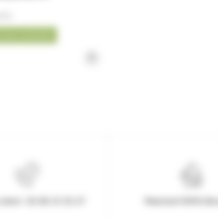
ifs)
nous consulter
client : 03.80.31.25.27
Paiement 100% Séc