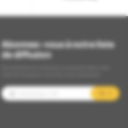
Abonnez-vous à notre liste
de diffusion
Nos dernières et meilleures nouveautés dans votre
boîte de réception, inscrivez-vous maintenant.
OK