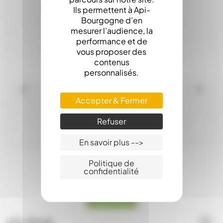
Ils permettent à Api-
Bourgogne d’en
mesurer l’audience, la
performance et de
vous proposer des
contenus
personnalisés.
Accepter & Fermer
Refuser
En savoir plus -->
Pilulier 10Gr Gelée Royale (x210)
Politique de
confidentialité
(Prix dégressifs)
Disponible