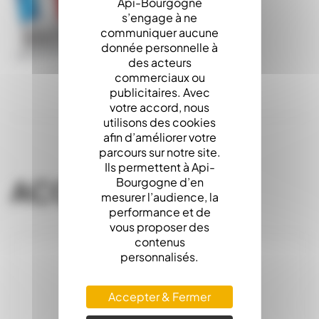
Api-Bourgogne
s’engage à ne
communiquer aucune
donnée personnelle à
des acteurs
commerciaux ou
publicitaires. Avec
votre accord, nous
utilisons des cookies
afin d’améliorer votre
parcours sur notre site.
Ils permettent à Api-
ACCESSOIRES
Bourgogne d’en
mesurer l’audience, la
performance et de
vous proposer des
contenus
personnalisés.
Accepter & Fermer